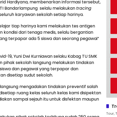
id Hardiyana, membenarkan informasi tersebut,
SMTI Bandarlampung selalu melakukan
tracing
seluruh karyawan sekolah setiap harinya.
lajar tiap harinya kami melakukan tes antigen
 kondisi dari tenaga medis, selalu bergantian
 yang terpapar ada 5 siswa dan seorang pegawai”
ovid-19, Yuni Dwi Kurniawan selaku Kabag TU SMK
pihak sekolah langsung melakukan tindakan
i siswa dan pegawai yang terpapar dan
n disetiap sudut sekolah.
mi langsung mengadakan tindakan preventif salah
setiap ruang kelas seluruh kelas kami disipektan
akan sampai sejauh itu untuk disfektan maupun
Tr
Tour, 
lakukan pihak sekolah terhitung sudah 250 orang