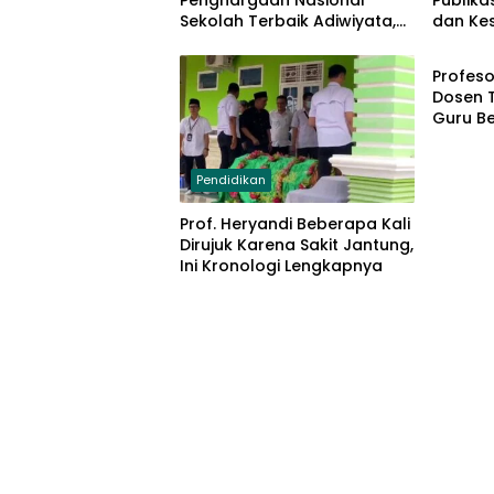
Penghargaan Nasional
Publika
Sekolah Terbaik Adiwiyata,
dan Ke
Pendid
Hadiahnya Luar Biasa
dan RR
Profeso
Dosen T
Guru B
Pendidikan
Prof. Heryandi Beberapa Kali
Dirujuk Karena Sakit Jantung,
Ini Kronologi Lengkapnya