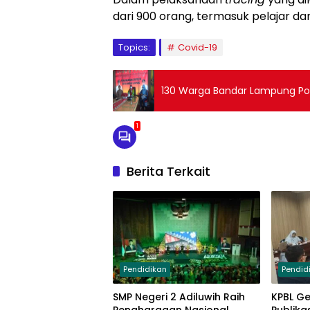
dari 900 orang, termasuk pelajar d
Topics:
Covid-19
130 Warga Bandar Lampung Pos
1
Berita Terkait
Pendidikan
Pendid
SMP Negeri 2 Adiluwih Raih
KPBL Ge