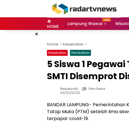
Skip
to
content
Lampung Wawai
Wisat
HOME
×
Home
Kesehatan
Kesehatan
Pendidikan
5 Siswa 1 Pegawai
SMTI Disemprot Di
Redaksirltv
1 Min Read
03/02/2022
BANDAR LAMPUNG- Pemerintahan K
Tatap Muka (PTM) setelah lima sis
terpapar covid-19.