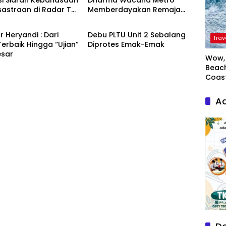
si Siaran Kebahasaan
Dharma Wacana Metro
sastraan di Radar TV
Memberdayakan Remaja
ikan
Kesehatan
I Bandar Lampung
Karang Taruna Desa
Astomulyo Melalui Program
r Heryandi : Dari
Debu PLTU Unit 2 Sebalang
PMP
Trav
erbaik Hingga “Ujian”
Diprotes Emak-Emak
esar
Wow, 
Beach
Coas
Ad