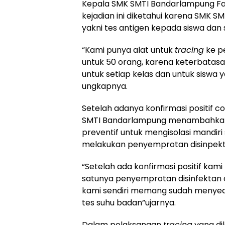
Kepala SMK SMTI Bandarlampung Far
kejadian ini diketahui karena SMK 
yakni tes antigen kepada siswa dan 
“Kami punya alat untuk
tracing
ke pe
untuk 50 orang, karena keterbatasan
untuk setiap kelas dan untuk siswa
ungkapnya.
Setelah adanya konfirmasi positif c
SMTI Bandarlampung menambahkan 
preventif untuk mengisolasi mandir
melakukan penyemprotan disinpekta
“Setelah ada konfirmasi positif ka
satunya penyemprotan disinfektan di
kami sendiri memang sudah menyedi
tes suhu badan”ujarnya.
Dalam pelaksanaan
tracing
yang di