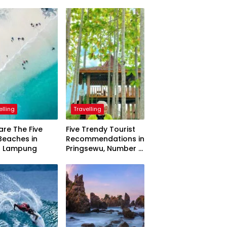
elling
Travelling
are The Five
Five Trendy Tourist
Beaches in
Recommendations in
h Lampung
Pringsewu, Number 3
Inaugurated by the
President