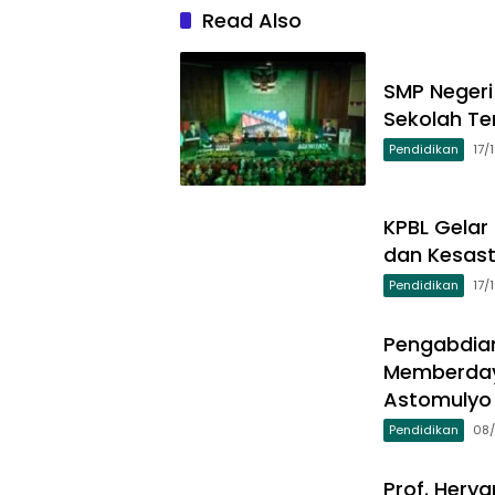
Read Also
SMP Negeri
Sekolah Te
Pendidikan
17/
KPBL Gelar
dan Kesast
Pendidikan
17/
Pengabdia
Memberday
Astomulyo
Pendidikan
08/
Prof. Herya