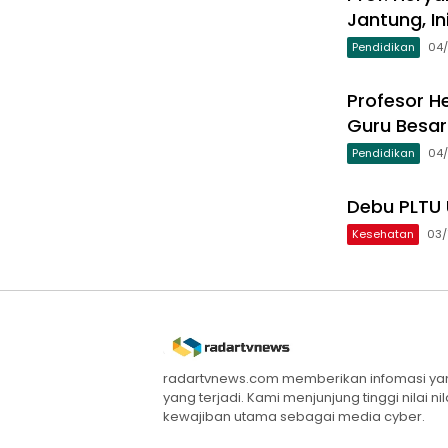
Jantung, I
Pendidikan
04/
Profesor He
Guru Besar
Pendidikan
04/
Debu PLTU 
Kesehatan
03/
radartvnews.com memberikan infomasi yang
yang terjadi. Kami menjunjung tinggi nilai n
kewajiban utama sebagai media cyber.