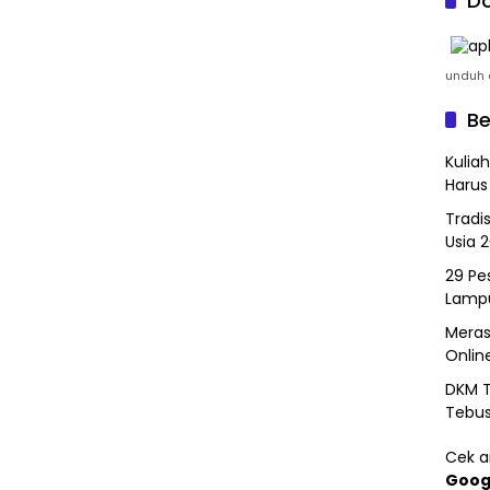
Do
unduh a
Be
Kulia
Harus
Tradi
Usia 
29 Pes
Lamp
Meras
Onlin
DKM T
Tebu
Cek ar
Goog