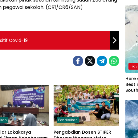
an pegawai sekolah. (CR1/CR6/SAN)
itif Covid-19
Trav
Here 
Best 
Sout
ikan
Pendidikan
lar Lokakarya
Pengabdian Dosen STIPER