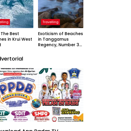
elling
Travelling
The Best
Exoticism of Beaches
es in Krui West
in Tanggamus
t
Regency, Number 3
Resembling Nature
Paintings
vertorial