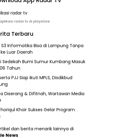
wnload App Radar TV
plikasi radar tv di playstore
rita Terbaru
h S3 Informatika Bisa di Lampung Tanpa
 ke Luar Daerah
si Sedekah Bumi Sumur Kumbang Masuk
206 Tahun
erta PJJ Siap Ikuti MPLS, Disdikbud
ung
a Diserang & Difitnah, Wartawan Media
e
horiqul Khoir Sukses Gelar Program
s
tikel dan berita menarik lainnya di
le News