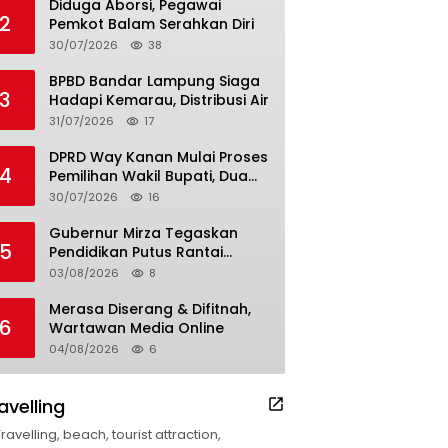
Diduga Aborsi, Pegawai
2
Pemkot Balam Serahkan Diri
30/07/2026
38
BPBD Bandar Lampung Siaga
3
Hadapi Kemarau, Distribusi Air
31/07/2026
17
DPRD Way Kanan Mulai Proses
4
Pemilihan Wakil Bupati, Dua
Nama Resmi Bersaing
30/07/2026
16
Gubernur Mirza Tegaskan
5
Pendidikan Putus Rantai
Kemiskinan
03/08/2026
8
Merasa Diserang & Difitnah,
6
Wartawan Media Online
04/08/2026
6
avelling
Travelling, beach, tourist attraction,