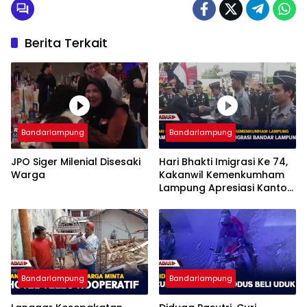
Berita Terkait
Bandarlampung
Bandarlampung
JPO Siger Milenial Disesaki
Hari Bhakti Imigrasi Ke 74,
Warga
Kakanwil Kemenkumham
Lampung Apresiasi Kantor
Imigrasi Bandar Lampung
Bandarlampung
Bandarlampung