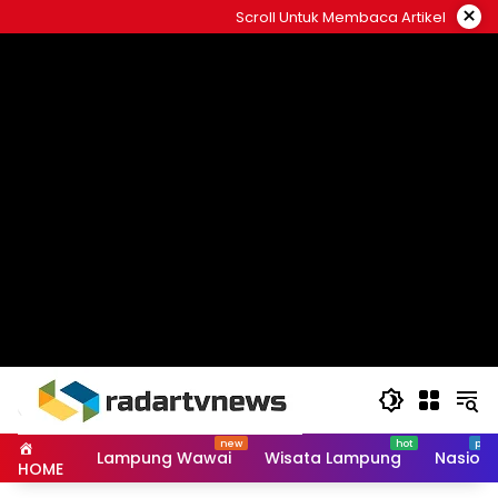
Skip
×
Scroll Untuk Membaca Artikel
to
content
Lampung Wawai
Wisata Lampung
Nasiona
HOME