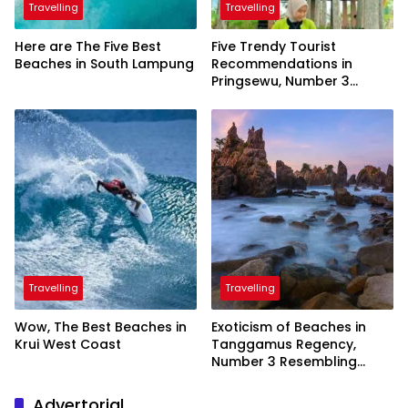
Travelling
Travelling
Here are The Five Best
Five Trendy Tourist
Beaches in South Lampung
Recommendations in
Pringsewu, Number 3
Inaugurated by the
President
Travelling
Travelling
Wow, The Best Beaches in
Exoticism of Beaches in
Krui West Coast
Tanggamus Regency,
Number 3 Resembling
Nature Paintings
Advertorial