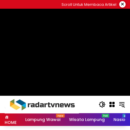
Skip
×
Scroll Untuk Membaca Artikel
to
content
Lampung Wawai
Wisata Lampung
Nasiona
HOME