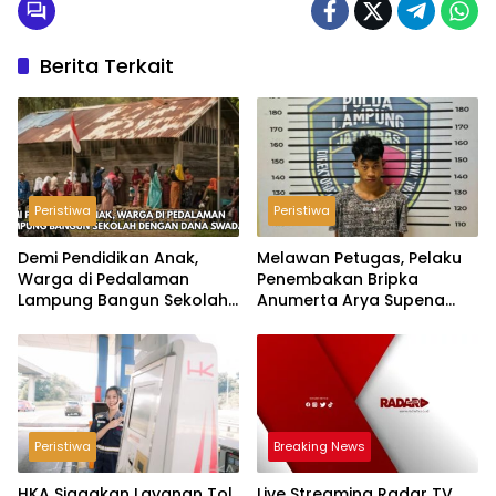
Berita Terkait
Peristiwa
Peristiwa
Demi Pendidikan Anak,
Melawan Petugas, Pelaku
Warga di Pedalaman
Penembakan Bripka
Lampung Bangun Sekolah
Anumerta Arya Supena
dengan Dana Swadaya
‘Pindah Alam’ di Teluk
Hantu
Peristiwa
Breaking News
HKA Siagakan Layanan Tol
Live Streaming Radar TV