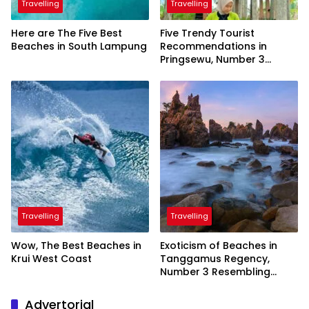
Travelling
Travelling
Here are The Five Best
Five Trendy Tourist
Beaches in South Lampung
Recommendations in
Pringsewu, Number 3
Inaugurated by the
President
Travelling
Travelling
Wow, The Best Beaches in
Exoticism of Beaches in
Krui West Coast
Tanggamus Regency,
Number 3 Resembling
Nature Paintings
Advertorial