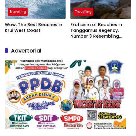
Travelling
Travelling
Wow, The Best Beaches in
Exoticism of Beaches in
Krui West Coast
Tanggamus Regency,
Number 3 Resembling
Nature Paintings
Advertorial