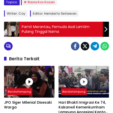
Topics:
Razia Kos Kosan
Writer: Coy
Editor: Hendarto Setiawan
Pamit Merantau, Pemuda Asal Lamtim
Pulang Tinggal Nama
Berita Terkait
Bandarlampung
Bandarlampung
JPO Siger Milenial Disesaki
Hari Bhakti Imigrasi Ke 74,
Warga
Kakanwil Kemenkumham
Lampung Apresiasi Kantor