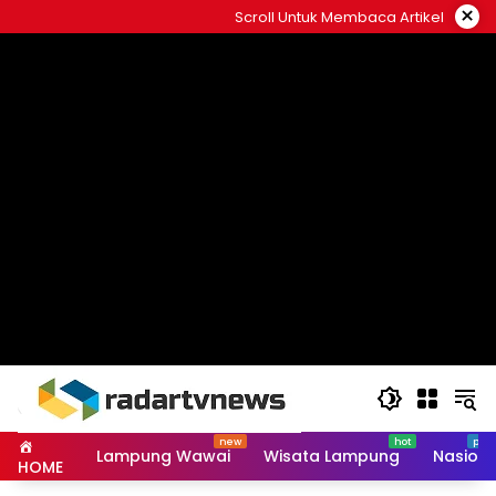
Skip
×
Scroll Untuk Membaca Artikel
to
content
Lampung Wawai
Wisata Lampung
Nasiona
HOME