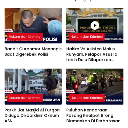
Imigrasi Bandar Lampung
Hukum dan Kriminal
Hukum dan Kriminal
Bandit Curanmor Menangis
Hakim Vs Asisten Makin
Saat Digerebek Polisi
Runyam, Pelapor Asusila
Lebih Dulu Dilaporkan
Penggelapan
Hukum dan Kriminal
Hukum dan Kriminal
Parkir Liar Masjid Al Furqon,
Puluhan Kendaraan
Diduga Dikoordinir Oknum
Pasang Knalpot Brong
ASN
Diamankan Di Perbatasan