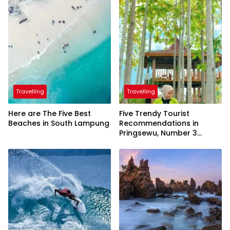
Travelling
Travelling
Here are The Five Best
Five Trendy Tourist
Beaches in South Lampung
Recommendations in
Pringsewu, Number 3
Inaugurated by the
President