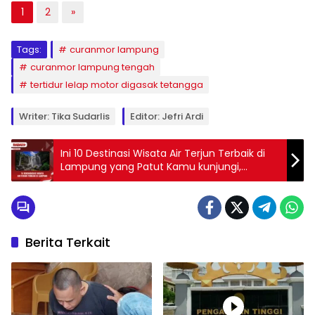
1
2
»
Tags:
curanmor lampung
curanmor lampung tengah
tertidur lelap motor digasak tetangga
Writer: Tika Sudarlis
Editor: Jefri Ardi
Ini 10 Destinasi Wisata Air Terjun Terbaik di
Lampung yang Patut Kamu kunjungi,
Lengkap Rute dan Panduannya
Berita Terkait