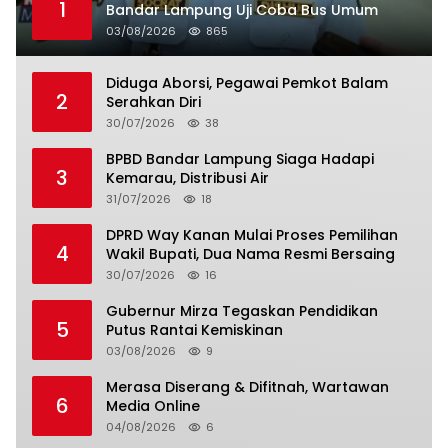
1
Bandar Lampung Uji Coba Bus Umum
03/08/2026
865
Diduga Aborsi, Pegawai Pemkot Balam
2
Serahkan Diri
30/07/2026
38
BPBD Bandar Lampung Siaga Hadapi
3
Kemarau, Distribusi Air
31/07/2026
18
DPRD Way Kanan Mulai Proses Pemilihan
4
Wakil Bupati, Dua Nama Resmi Bersaing
30/07/2026
16
Gubernur Mirza Tegaskan Pendidikan
5
Putus Rantai Kemiskinan
03/08/2026
9
Merasa Diserang & Difitnah, Wartawan
6
Media Online
04/08/2026
6