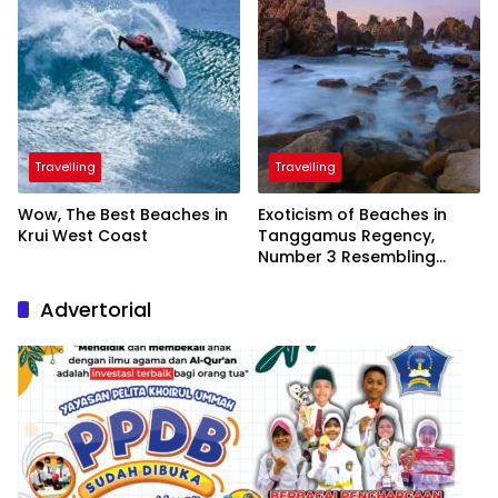
Travelling
Travelling
Wow, The Best Beaches in
Exoticism of Beaches in
Krui West Coast
Tanggamus Regency,
Number 3 Resembling
Nature Paintings
Advertorial