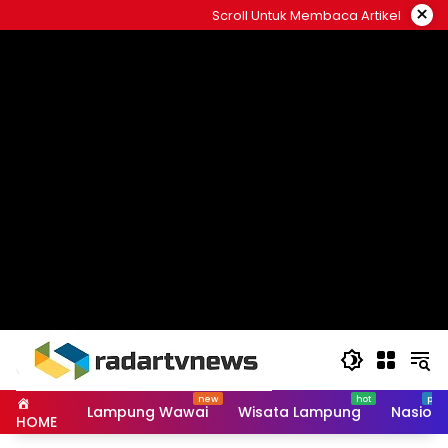
Skip
×
Scroll Untuk Membaca Artikel
to
content
Lampung Wawai
Wisata Lampung
Nasiona
HOME