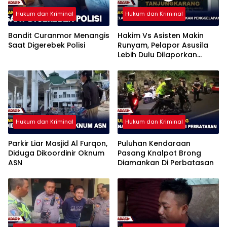
Hukum dan Kriminal
Hukum dan Kriminal
Bandit Curanmor Menangis
Hakim Vs Asisten Makin
Saat Digerebek Polisi
Runyam, Pelapor Asusila
Lebih Dulu Dilaporkan
Penggelapan
Hukum dan Kriminal
Hukum dan Kriminal
Parkir Liar Masjid Al Furqon,
Puluhan Kendaraan
Diduga Dikoordinir Oknum
Pasang Knalpot Brong
ASN
Diamankan Di Perbatasan