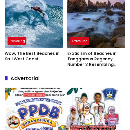
Travelling
Travelling
Wow, The Best Beaches in
Exoticism of Beaches in
Krui West Coast
Tanggamus Regency,
Number 3 Resembling
Nature Paintings
Advertorial