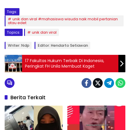
Tags:
unik dan viral #mahasiswa wisuda naik mobil pertanian
atau edet
Topics:
unik dan viral
Writer: Ndp
Editor: Hendarto Setiawan
17 Fakultas Hukum Terbaik Di Indonesia,
Peringkat FH Unila Membuat Kaget
Berita Terkait