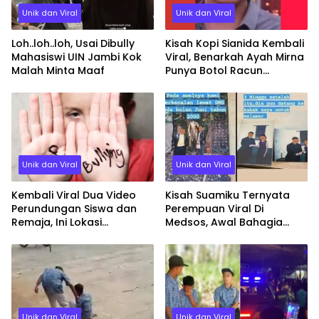
Unik dan Viral
Unik dan Viral
Loh..loh..loh, Usai Dibully
Kisah Kopi Sianida Kembali
Mahasiswi UIN Jambi Kok
Viral, Benarkah Ayah Mirna
Malah Minta Maaf
Punya Botol Racun
Sianida?
Unik dan Viral
Unik dan Viral
Kembali Viral Dua Video
Kisah Suamiku Ternyata
Perundungan Siswa dan
Perempuan Viral Di
Remaja, Ini Lokasi
Medsos, Awal Bahagia
Kejadiannya
Berarhir Nestapa
Unik dan Viral
Unik dan Viral