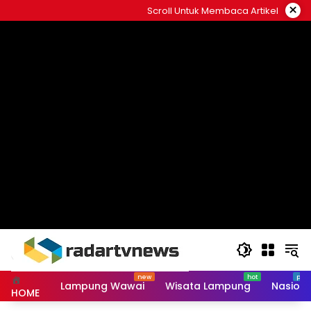
Skip
×
Scroll Untuk Membaca Artikel
to
content
Lampung Wawai
Wisata Lampung
Nasiona
HOME