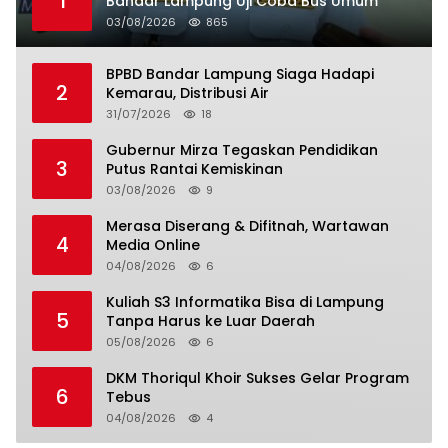
1
Bandar Lampung Uji Coba Bus Umum
03/08/2026
865
BPBD Bandar Lampung Siaga Hadapi
2
Kemarau, Distribusi Air
31/07/2026
18
Gubernur Mirza Tegaskan Pendidikan
3
Putus Rantai Kemiskinan
03/08/2026
9
Merasa Diserang & Difitnah, Wartawan
4
Media Online
04/08/2026
6
Kuliah S3 Informatika Bisa di Lampung
5
Tanpa Harus ke Luar Daerah
05/08/2026
6
DKM Thoriqul Khoir Sukses Gelar Program
6
Tebus
04/08/2026
4