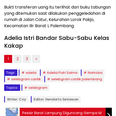
Bukti transferan uang itu terlihat dari buku tabungan
yang ditemukan saat dilakukan penggeledahan di
rumah di Jalan Catur, Kelurahan Lorok Pakjo,
Kecamatan Ilir Barat I, Palembang.
Adelia Istri Bandar Sabu-Sabu Kelas
Kakap
1
2
3
»
Tags:
adelia
Adelia Putri Salma
Narkoba
selebgram cantik
selebgram cantik palembang
Topics:
selebgram
Writer: Coy
Editor: Hendarto Setiawan
Pesisir Barat Lampung Diguncang Gempa M