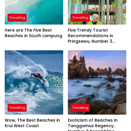
Travelling
Travelling
Here are The Five Best
Five Trendy Tourist
Beaches in South Lampung
Recommendations in
Pringsewu, Number 3
Inaugurated by the
President
Travelling
Travelling
Wow, The Best Beaches in
Exoticism of Beaches in
Krui West Coast
Tanggamus Regency,