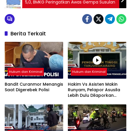
5,0, BMKG Peringatkan Awas Gempa Susulan
Berita Terkait
Hukum dan Kriminal
Hukum dan Kriminal
Bandit Curanmor Menangis
Hakim Vs Asisten Makin
Saat Digerebek Polisi
Runyam, Pelapor Asusila
Lebih Dulu Dilaporkan
Penggelapan