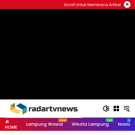
Skip
×
Scroll Untuk Membaca Artikel
to
content
Lampung Wawai
Wisata Lampung
Nasiona
HOME