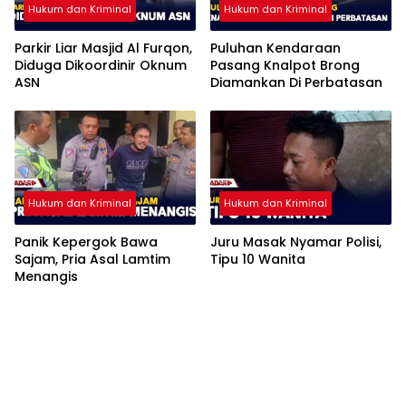
Hukum dan Kriminal
Hukum dan Kriminal
Parkir Liar Masjid Al Furqon,
Puluhan Kendaraan
Diduga Dikoordinir Oknum
Pasang Knalpot Brong
ASN
Diamankan Di Perbatasan
Hukum dan Kriminal
Hukum dan Kriminal
Panik Kepergok Bawa
Juru Masak Nyamar Polisi,
Sajam, Pria Asal Lamtim
Tipu 10 Wanita
Menangis