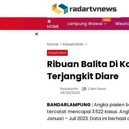
Skip
to
content
Lampung Wawai
Wisat
HOME
×
Home
Kesehatan
Kesehatan
Ribuan Balita Di
Terjangkit Diare
Redaksirltv
2 Min Read
08/09/2023
BANDARLAMPUNG :
Angka pasien ba
tercatat mencapai 3.522 kasus. Angk
Januari – Juli 2023. Data ini berha