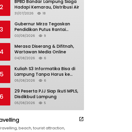
BPBD Bandar Lampung Siaga
2
Hadapi Kemarau, Distribusi Air
31/07/2026
18
Gubernur Mirza Tegaskan
3
Pendidikan Putus Rantai
Kemiskinan
03/08/2026
9
Merasa Diserang & Difitnah,
4
Wartawan Media Online
04/08/2026
6
Kuliah S3 Informatika Bisa di
5
Lampung Tanpa Harus ke
Luar Daerah
05/08/2026
6
29 Peserta PJJ Siap Ikuti MPLS,
6
Disdikbud Lampung
05/08/2026
5
avelling
Travelling, beach, tourist attraction,