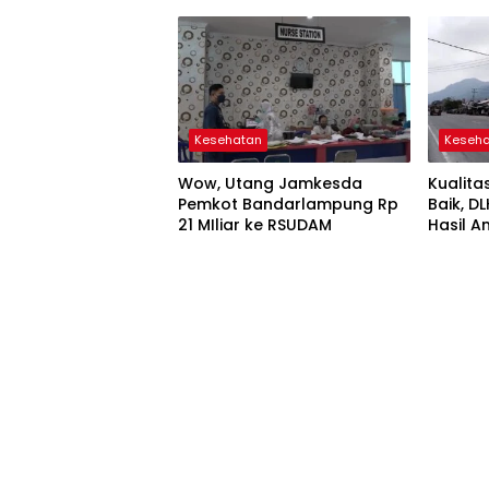
Pasang
Kesehatan
Keseh
Wow, Utang Jamkesda
Kualita
Pemkot Bandarlampung Rp
Baik, 
21 MIliar ke RSUDAM
Hasil A