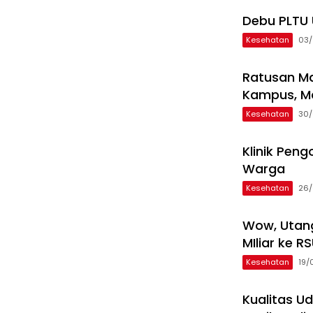
Debu PLTU 
Kesehatan
03/
Ratusan Ma
Kampus, M
Kesehatan
30/
Klinik Pen
Warga
Kesehatan
26/
Wow, Utan
MIliar ke 
Kesehatan
19/
Kualitas U