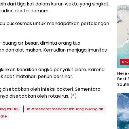
bih dari tiga kali dalam kurun waktu yang singkat,
mudian disetai demam.
tau puskesmas untuk mendapatkan pertolongan
buang air besar, diminta orang tua
 dan alat makan. Kemudian menjaga imunitas
Trav
inkan kenaikan angka penyakit diare. Karena
Here 
k saat matahari penuh bersinar.
Best 
Sout
g disebabkan oleh infeksi bakteri. Sementara
a disebabkan oleh rotavirus. (*)
ung #PHBS
#mencret mencret #buang buang air
iare