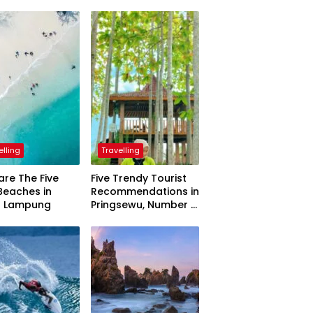
elling
Travelling
are The Five
Five Trendy Tourist
Beaches in
Recommendations in
h Lampung
Pringsewu, Number 3
Inaugurated by the
President