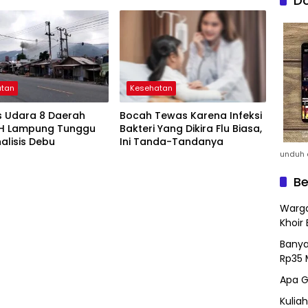
Do
annya Asep
atan
Kesehatan
s Udara 8 Daerah
Bocah Tewas Karena Infeksi
DLH Lampung Tunggu
Bakteri Yang Dikira Flu Biasa,
nalisis Debu
Ini Tanda-Tandanya
unduh a
Be
Warga
Khoir 
Banya
Rp35 
Apa G
Kulia