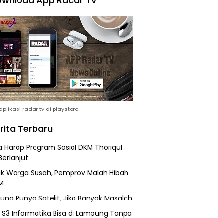
wnload App Radar TV
plikasi radar tv di playstore
rita Terbaru
 Harap Program Sosial DKM Thoriqul
Berlanjut
k Warga Susah, Pemprov Malah Hibah
M
una Punya Satelit, Jika Banyak Masalah
h S3 Informatika Bisa di Lampung Tanpa