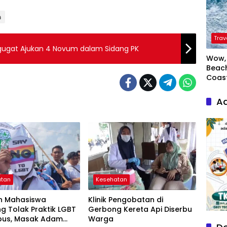
n
Trav
rgugat Ajukan 4 Novum dalam Sidang PK
Wow, 
Beach
Coas
Ad
atan
Kesehatan
n Mahasiswa
Klinik Pengobatan di
 Tolak Praktik LGBT
Gerbong Kereta Api Diserbu
pus, Masak Adam
Warga