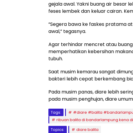
gejala awal. Yakni buang air besar le
feses lembek dan keluar cairan. Ke
”Segera bawa ke faskes pratama a
awal,” tegasnya.
Agar terhindar mencret atau buang-
memperhatikan kebersihan makanan
tubuh.
Saat musim kemarau sangat dimungk
bakteri lebih cepat berkembang bia
Pada musim panas, diare lebih serin
pada musim penghujan, diare umumny
Tags:
#diare #balita #bandarlamp
ribuan balita di bandarlampung kena d
Topics:
diare balita