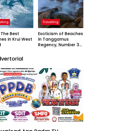
elling
Travelling
The Best
Exoticism of Beaches
es in Krui West
in Tanggamus
t
Regency, Number 3
Resembling Nature
Paintings
vertorial