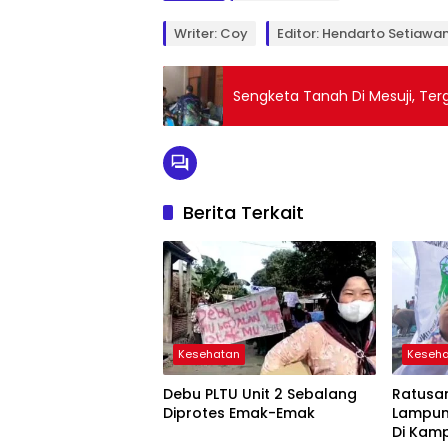
Writer: Coy
Editor: Hendarto Setiawa
Sengketa Tanah Di Mesuji, Te
Berita Terkait
Kesehatan
Keseh
Debu PLTU Unit 2 Sebalang
Ratusa
Diprotes Emak-Emak
Lampung
Di Kam