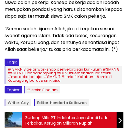
siswa calon pekerja. Konsep bekerja adalah ibadah
merupakan pondasi yang harus ditanamkan kepada
siapa saja termasuk siswa SMK calon pekerja.
”Semua sudah dijamin Allah, jika dikerjakan sesuai
syariat agama Islam. Tidak ada bolos, kecurangan
waktu, korupsi uang, dan tentunya senantiasa ingat
Allah saat bekerja,” tukas pria berkacamata ini. (*)
Tags:
SMKN 8 gelar workshop penyelarasan kurikulum #SMKN 8
#SMKN 8 Bandarlampung #DKV #Kemendikbudristdikti
#merdeka belajar #SMKN 7 #smkn 1 Kotabumi #smkn 1
Kotaagung barat #smk bisa
Topics:
smkn 8 balam
Writer: Coy
Editor: Hendarto Setiawan
Gudang Milik PT Indolatex Jaya Abadi Ludes
Terbakar, Kerugian Miliaran Rupiah