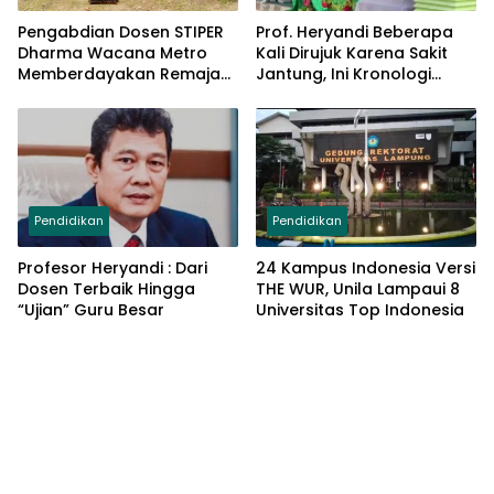
Pengabdian Dosen STIPER
Prof. Heryandi Beberapa
Dharma Wacana Metro
Kali Dirujuk Karena Sakit
Memberdayakan Remaja
Jantung, Ini Kronologi
Karang Taruna Desa
Lengkapnya
Astomulyo Melalui
Program PMP
Pendidikan
Pendidikan
Profesor Heryandi : Dari
24 Kampus Indonesia Versi
Dosen Terbaik Hingga
THE WUR, Unila Lampaui 8
“Ujian” Guru Besar
Universitas Top Indonesia