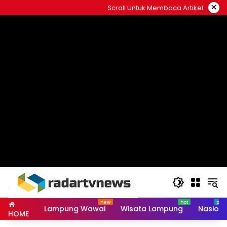
Skip
×
Scroll Untuk Membaca Artikel
to
content
Lampung Wawai
Wisata Lampung
Nasiona
HOME