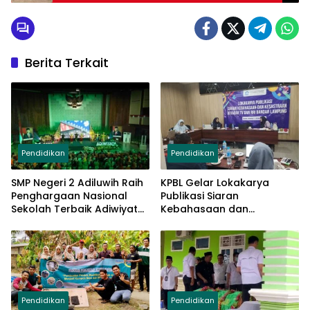
Berita Terkait
Pendidikan
Pendidikan
SMP Negeri 2 Adiluwih Raih
KPBL Gelar Lokakarya
Penghargaan Nasional
Publikasi Siaran
Sekolah Terbaik Adiwiyata,
Kebahasaan dan
Hadiahnya Luar Biasa
Kesastraan di Radar TV
dan RRI Bandar Lampung
Pendidikan
Pendidikan