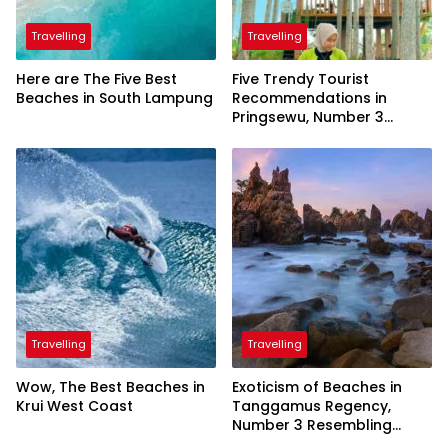
Travelling
Travelling
Here are The Five Best
Five Trendy Tourist
Beaches in South Lampung
Recommendations in
Pringsewu, Number 3
Inaugurated by the
President
Travelling
Travelling
Wow, The Best Beaches in
Exoticism of Beaches in
Krui West Coast
Tanggamus Regency,
Number 3 Resembling
Nature Paintings