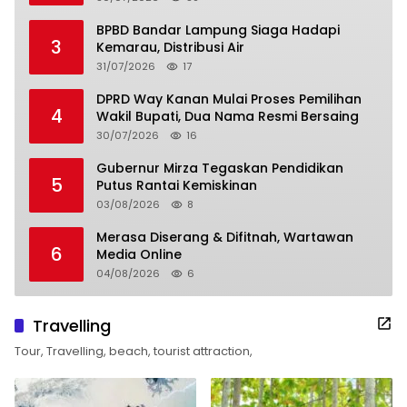
BPBD Bandar Lampung Siaga Hadapi
3
Kemarau, Distribusi Air
31/07/2026
17
DPRD Way Kanan Mulai Proses Pemilihan
4
Wakil Bupati, Dua Nama Resmi Bersaing
30/07/2026
16
Gubernur Mirza Tegaskan Pendidikan
5
Putus Rantai Kemiskinan
03/08/2026
8
Merasa Diserang & Difitnah, Wartawan
6
Media Online
04/08/2026
6
Travelling
Tour, Travelling, beach, tourist attraction,