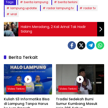
Tags:
berita lampung
berita terkini
lampung update
radar lampung tv
radar tv
viral
Hakim Meradang, 2 Kali Arinal Tak Hadir
Sidang
Berita Terkait
Video Terkini
Video Terkini
Kuliah S3 Informatika Bisa
Tradisi Sedekah Bumi
di Lampung Tanpa Harus
Sumur Kumbang Masuk