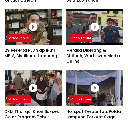
ke Luar Daerah
Usia 206 Tahun
Video Terkini
Video Terkini
29 Peserta PJJ Siap Ikuti
Merasa Diserang &
MPLS, Disdikbud Lampung
Difitnah, Wartawan Media
Online
Video Terkini
Video Terkini
DKM Thoriqul Khoir Sukses
Hotspot Terpantau, Polda
Gelar Program Tebus
Lampung Perkuat Siaga