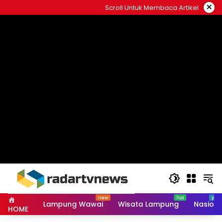
Skip
×
Scroll Untuk Membaca Artikel
to
content
Lampung Wawai
Wisata Lampung
Nasiona
HOME