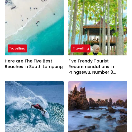
Travelling
Travelling
Here are The Five Best
Five Trendy Tourist
Beaches in South Lampung
Recommendations in
Pringsewu, Number 3
Inaugurated by the
President