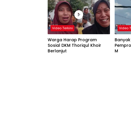
Video Terkini
Video T
Warga Harap Program
Banyak
Sosial DKM Thoriqul Khoir
Pempro
Berlanjut
M