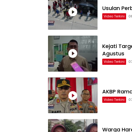
Usulan Perb
Video Terkini
0
Kejati Tar
Agustus
Video Terkini
0
AKBP Rama
Video Terkini
0
Warga Hara