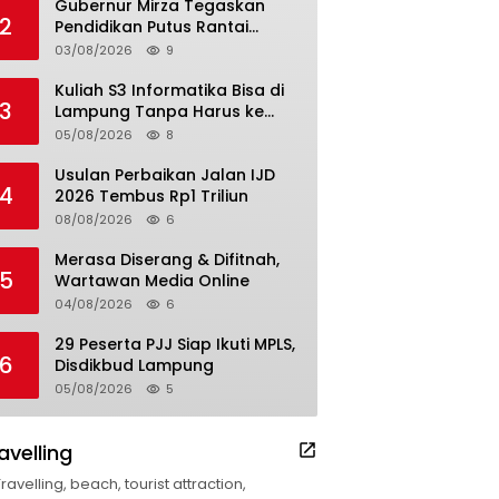
Gubernur Mirza Tegaskan
2
Pendidikan Putus Rantai
Kemiskinan
03/08/2026
9
Kuliah S3 Informatika Bisa di
3
Lampung Tanpa Harus ke
Luar Daerah
05/08/2026
8
Usulan Perbaikan Jalan IJD
4
2026 Tembus Rp1 Triliun
08/08/2026
6
Merasa Diserang & Difitnah,
5
Wartawan Media Online
04/08/2026
6
29 Peserta PJJ Siap Ikuti MPLS,
6
Disdikbud Lampung
05/08/2026
5
avelling
Travelling, beach, tourist attraction,