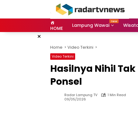
Skip
to
content
Lampung Wawai
Wisat
HOME
×
Home
Video Terkini
Video Terkini
Hasilnya Nihil T
Ponsel
Radar Lampung TV
1 Min Read
09/05/2026