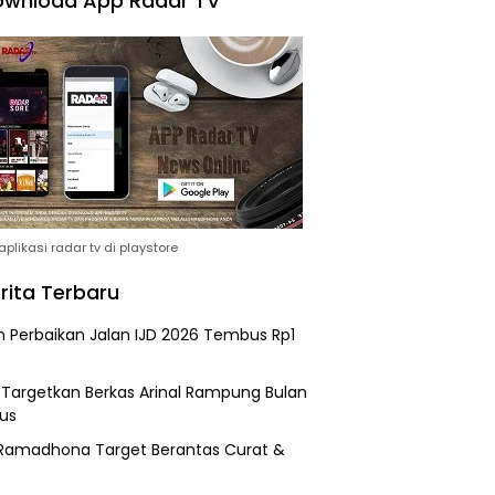
wnload App Radar TV
plikasi radar tv di playstore
rita Terbaru
n Perbaikan Jalan IJD 2026 Tembus Rp1
i Targetkan Berkas Arinal Rampung Bulan
us
Ramadhona Target Berantas Curat &