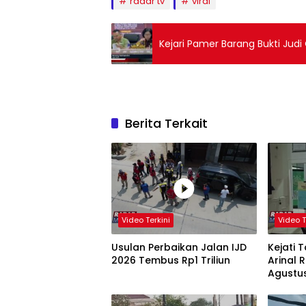
radar tv
viral
Kejari Pamer Barang Bukti Judi 
Berita Terkait
Video Terkini
Video T
Usulan Perbaikan Jalan IJD
Kejati 
2026 Tembus Rp1 Triliun
Arinal
Agustu