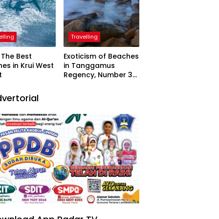
elling
Travelling
The Best
Exoticism of Beaches
es in Krui West
in Tanggamus
t
Regency, Number 3
Resembling Nature
Paintings
vertorial