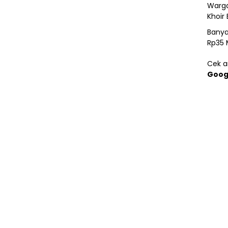
Warga
Khoir 
Banya
Rp35 
Cek ar
Goog