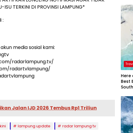
-ISU TERKINI DI PROVINSI LAMPUNG*
 :
akun media sosial kami:
ngtv
.com/radarlampung.tv/
Trav
.com/radartvlampung/
radartvlampung
Here 
Best 
Sout
ikan Jalan IJD 2026 Tembus Rp1 Triliun
kini
lampung update
radar lampung tv