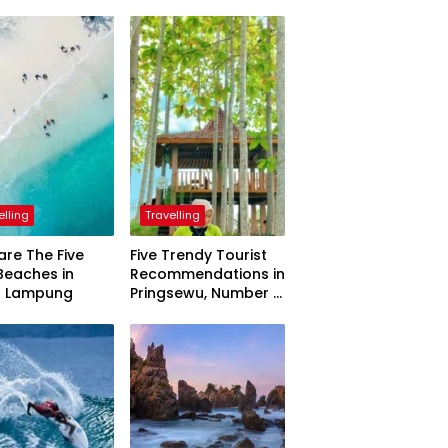
elling
Travelling
are The Five
Five Trendy Tourist
Beaches in
Recommendations in
h Lampung
Pringsewu, Number 3
Inaugurated by the
President