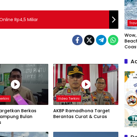
Online Rp4,5 Miliar
Trav
Wow, 
Beach
Coas
Ad
erkini
Video Terkini
Targetkan Berkas
AKBP Ramadhona Target
 Rampung Bulan
Berantas Curat & Curas
s