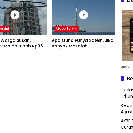
Do
erkini
Video Terkini
 Warga Susah,
Apa Guna Punya Satelit, Jika
v Malah Hibah Rp35
Banyak Masalah
unduh a
Be
Usula
Triliun
Kejat
Agust
AKBP 
Curas