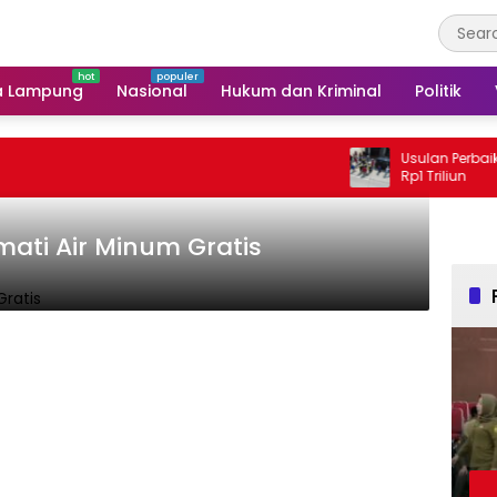
a Lampung
Nasional
Hukum dan Kriminal
Politik
Usulan Perbaikan Jala
Rp1 Triliun
ati Air Minum Gratis