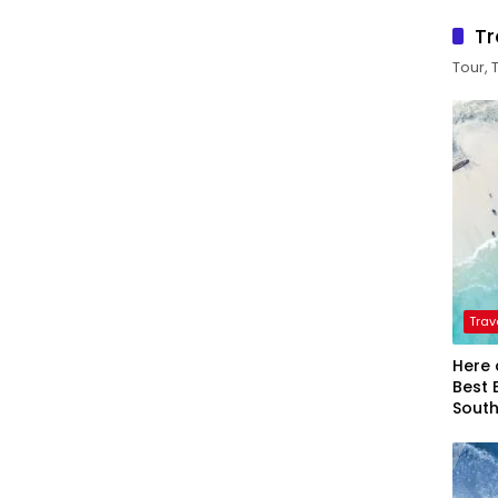
Tr
Tour, 
Trav
Here 
Best 
Sout