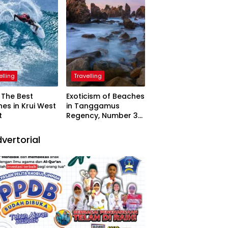
elling
Travelling
The Best
Exoticism of Beaches
es in Krui West
in Tanggamus
t
Regency, Number 3
Resembling Nature
Paintings
vertorial