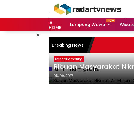
Skip
to
content
Lampung Wawai
Wisat
HOME
×
Breaking News
Bandarlampung
Ribuan Masyarakat Nikm
air minum gratis
05/09/2017