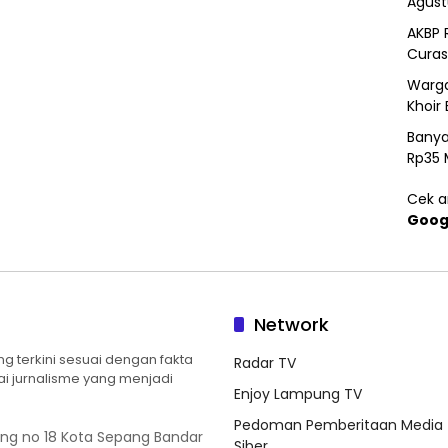
Agust
AKBP 
Curas
Warga
Khoir 
Banya
Rp35 
Cek ar
Goog
Network
 terkini sesuai dengan fakta
Radar TV
ilai jurnalisme yang menjadi
Enjoy Lampung TV
Pedoman Pemberitaan Media
ung no 18 Kota Sepang Bandar
Siber