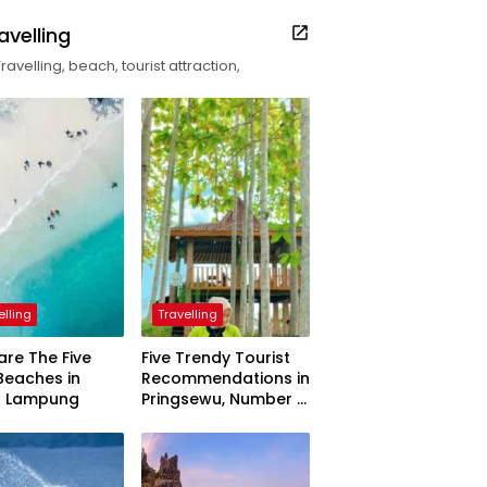
avelling
Travelling, beach, tourist attraction,
elling
Travelling
are The Five
Five Trendy Tourist
Beaches in
Recommendations in
h Lampung
Pringsewu, Number 3
Inaugurated by the
President