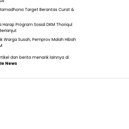
us
Ramadhona Target Berantas Curat &
 Harap Program Sosial DKM Thoriqul
Berlanjut
k Warga Susah, Pemprov Malah Hibah
M
tikel dan berita menarik lainnya di
le News