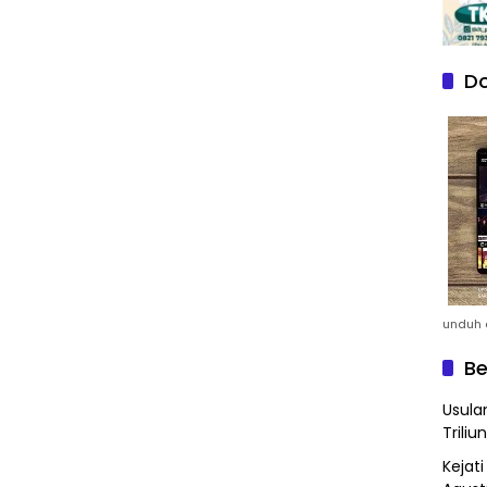
Do
unduh a
Be
Usula
Triliun
Kejat