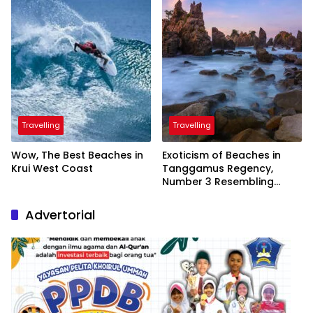
Travelling
Travelling
Wow, The Best Beaches in
Exoticism of Beaches in
Krui West Coast
Tanggamus Regency,
Number 3 Resembling
Nature Paintings
Advertorial