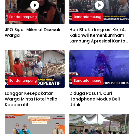
Bandarlampung
Bandarlampung
JPO Siger Milenial Disesaki
Hari Bhakti Imigrasi Ke 74,
Warga
Kakanwil Kemenkumham
Lampung Apresiasi Kantor
Imigrasi Bandar Lampung
Bandarlampung
Bandarlampung
Langgar Kesepakatan
Diduga Pasutri, Curi
Warga Minta Hotel Yello
Handphone Modus Beli
Kooperatif
Uduk