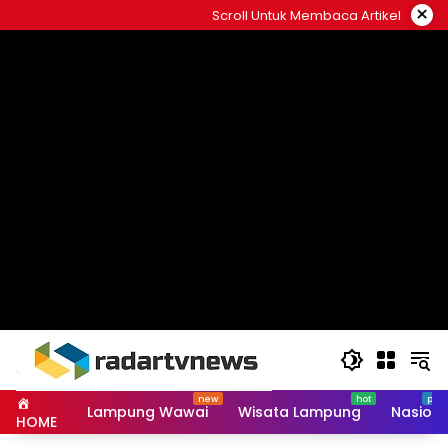
Skip
×
Scroll Untuk Membaca Artikel
to
content
Lampung Wawai
Wisata Lampung
Nasiona
HOME