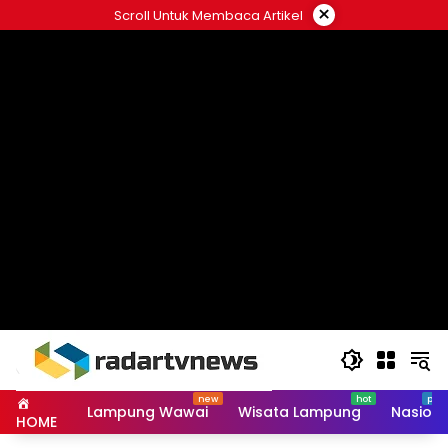
Skip
×
Scroll Untuk Membaca Artikel
to
content
Lampung Wawai
Wisata Lampung
Nasiona
HOME