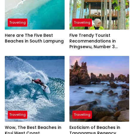
Travelling
Travelling
Here are The Five Best
Five Trendy Tourist
Beaches in South Lampung
Recommendations in
Pringsewu, Number 3
Inaugurated by the
President
Travelling
Travelling
Wow, The Best Beaches in
Exoticism of Beaches in
Krui West Coast
Tanggamus Regency,