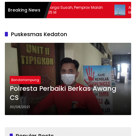
Banyak Warga Susah, Pemprov Malah
Apa Guna Punya
Breaking News
Hibah Rp35 M
Masalah
Puskesmas Kedaton
Bandarlampung
Polresta Perbaiki Berkas Awang
CS
30/08/2021
Popular Posts