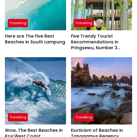
Travelling
Travelling
Here are The Five Best
Five Trendy Tourist
Beaches in South Lampung
Recommendations in
Pringsewu, Number 3
Inaugurated by the
President
Travelling
Travelling
Wow, The Best Beaches in
Exoticism of Beaches in
Krui West Coast
Tanggamus Regency,