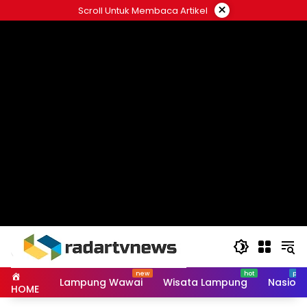
Skip
×
Scroll Untuk Membaca Artikel
to
content
Lampung Wawai
Wisata Lampung
Nasiona
HOME