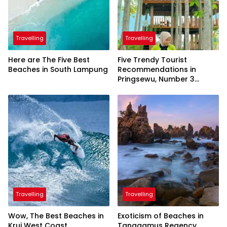
Travelling
Travelling
Here are The Five Best
Five Trendy Tourist
Beaches in South Lampung
Recommendations in
Pringsewu, Number 3
Inaugurated by the
President
Travelling
Travelling
Wow, The Best Beaches in
Exoticism of Beaches in
Krui West Coast
Tanggamus Regency,