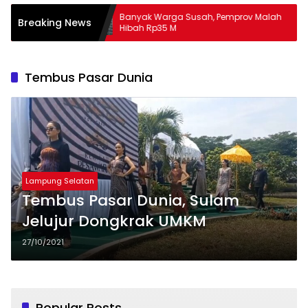
M
Banyak Warga Susah, Pemprov Malah
A
Breaking News
Hibah Rp35 M
M
Tembus Pasar Dunia
Lampung Selatan
Tembus Pasar Dunia, Sulam
Jelujur Dongkrak UMKM
27/10/2021
Popular Posts