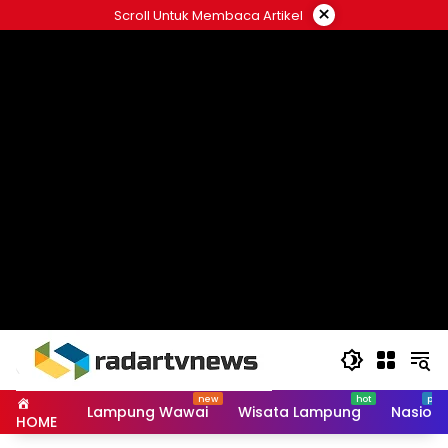
Skip
×
Scroll Untuk Membaca Artikel
to
content
Lampung Wawai
Wisata Lampung
Nasiona
HOME