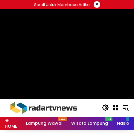
Skip
×
Scroll Untuk Membaca Artikel
to
content
Lampung Wawai
Wisata Lampung
Nasiona
HOME