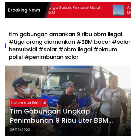
Banyak Warga Susah, Pemprov Malah
Apa Guna Punya 
Breaking News
Hibah Rp35 M
Masalah
tim gabungan amankan 9 ribu bbm ilegal
#tiga orang diamankan #BBM bocor #solar
bersubsidi #solar #bbm ilegal #oknum
polisi #penimbunan solar
Hukum dan Kriminal
Tim Gabungan Ungkap
Penimbunan 9 Ribu Liter BBM
Bersubsidi
06/10/2023