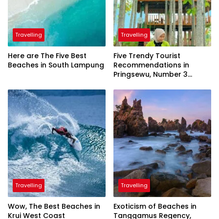
Travelling
Travelling
Here are The Five Best
Five Trendy Tourist
Beaches in South Lampung
Recommendations in
Pringsewu, Number 3
Inaugurated by the
President
Travelling
Travelling
Wow, The Best Beaches in
Exoticism of Beaches in
Krui West Coast
Tanggamus Regency,