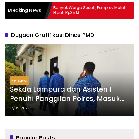
Banyak Warga Susah, Pemprov Malah
Apa
Breaking News
Hibah Rp35 M
Ma
Dugaan Gratifikasi Dinas PMD
Peristiwa
Sekda Lampura dan Asisten I
Penuhi Panggilan Polres, Masuk
Lewat Pintu Belakang
17/05/2022
Popular Posts