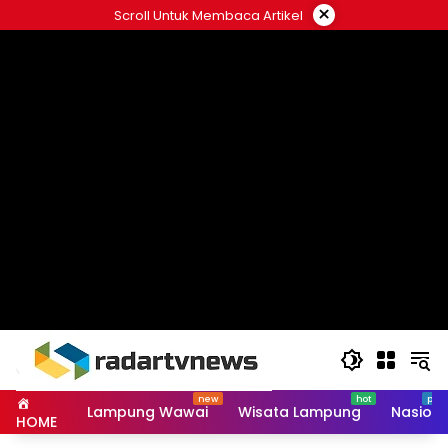
Skip
×
Scroll Untuk Membaca Artikel
to
content
Lampung Wawai
Wisata Lampung
Nasiona
HOME