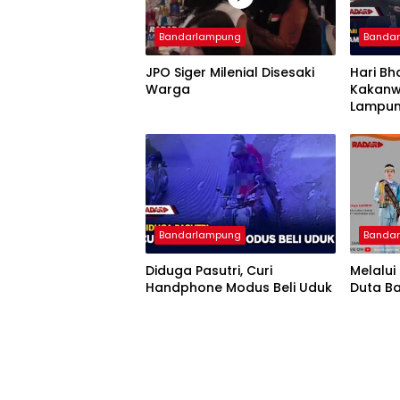
Bandarlampung
Banda
JPO Siger Milenial Disesaki
Hari Bh
Warga
Kakanw
Lampun
Imigra
Bandarlampung
Banda
Diduga Pasutri, Curi
Melalui
Handphone Modus Beli Uduk
Duta B