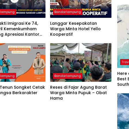
rlampung
Bandarlampung
akti Imigrasi Ke 74,
Langgar Kesepakatan
il Kemenkumham
Warga Minta Hotel Yello
g Apresiasi Kantor
Kooperatif
si Bandar Lampung
Trav
Here 
rlampung
Bandarlampung
Best 
Sout
 Tenun Songket Cetak
Reses di Fajar Agung Barat
angsa Berkarakter
Warga Minta Pupuk – Obat
Hama