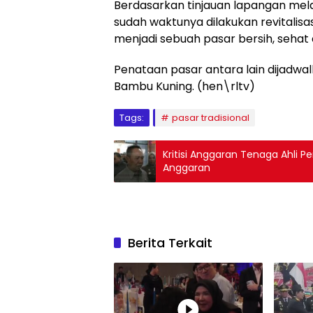
Berdasarkan tinjauan lapangan mela
sudah waktunya dilakukan revitalisa
menjadi sebuah pasar bersih, sehat
Penataan pasar antara lain dijadwal
Bambu Kuning. (hen\rltv)
Tags:
pasar tradisional
Kritisi Anggaran Tenaga Ahl
Anggaran
Berita Terkait