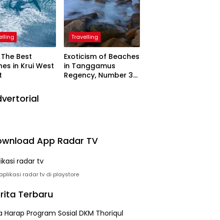
elling
Travelling
The Best
Exoticism of Beaches
es in Krui West
in Tanggamus
t
Regency, Number 3
Resembling Nature
Paintings
vertorial
wnload App Radar TV
plikasi radar tv di playstore
rita Terbaru
 Harap Program Sosial DKM Thoriqul