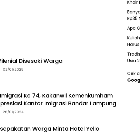
Khoir 
Banya
Rp35 
Apa G
Kulia
Harus
Tradi
ilenial Disesaki Warga
Usia 
02/01/2025
Cek ar
Goog
i Imigrasi Ke 74, Kakanwil Kemenkumham
resiasi Kantor Imigrasi Bandar Lampung
26/01/2024
sepakatan Warga Minta Hotel Yello