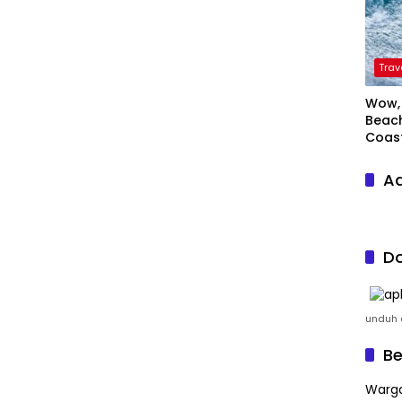
Trav
Wow, 
Beach
Coas
Ad
Do
unduh a
Be
Warga