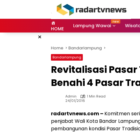
Skip
to
content
Lampung Wawai
Wisat
HOME
×
Home
Bandarlampung
Bandarlampung
Revitalisasi Pasar
Benahi 4 Pasar Tr
Admin
1 Min Read
24/01/2016
radartvnews.com –
Komitmen ser
penjabat Wali Kota Bandar Lampung, 
pembangunan kondisi Pasar Tradisio