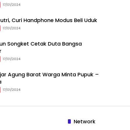
17/01/2024
utri, Curi Handphone Modus Beli Uduk
17/01/2024
nun Songket Cetak Duta Bangsa
r
17/01/2024
ajar Agung Barat Warga Minta Pupuk –
a
17/01/2024
Network