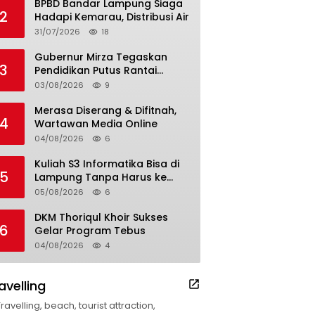
BPBD Bandar Lampung Siaga
2
Hadapi Kemarau, Distribusi Air
31/07/2026
18
Gubernur Mirza Tegaskan
3
Pendidikan Putus Rantai
Kemiskinan
03/08/2026
9
Merasa Diserang & Difitnah,
4
Wartawan Media Online
04/08/2026
6
Kuliah S3 Informatika Bisa di
5
Lampung Tanpa Harus ke
Luar Daerah
05/08/2026
6
DKM Thoriqul Khoir Sukses
6
Gelar Program Tebus
04/08/2026
4
avelling
Travelling, beach, tourist attraction,