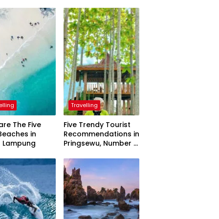
elling
Travelling
are The Five
Five Trendy Tourist
Beaches in
Recommendations in
h Lampung
Pringsewu, Number 3
Inaugurated by the
President