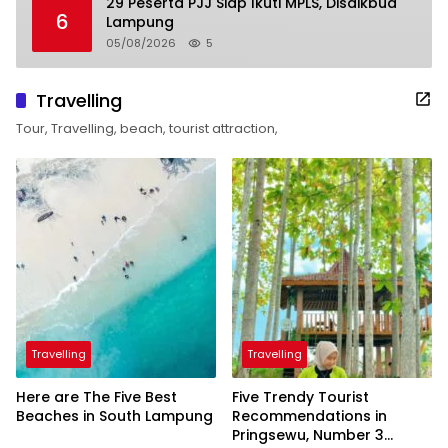
29 Peserta PJJ Siap Ikuti MPLS, Disdikbud
6
Lampung
05/08/2026
5
Travelling
Tour, Travelling, beach, tourist attraction,
Travelling
Travelling
Here are The Five Best
Five Trendy Tourist
Beaches in South Lampung
Recommendations in
Pringsewu, Number 3