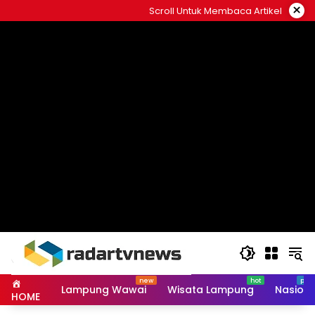
Skip
×
Scroll Untuk Membaca Artikel
to
content
Lampung Wawai
Wisata Lampung
Nasiona
HOME