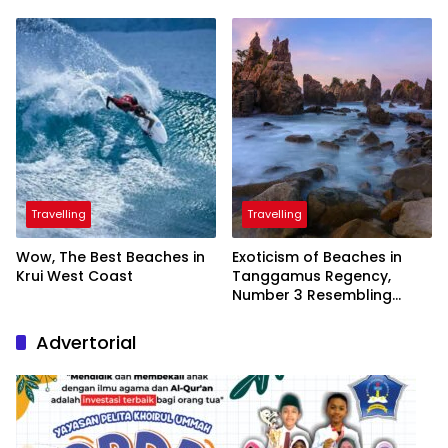
Inaugurated by the
President
Travelling
Travelling
Wow, The Best Beaches in
Exoticism of Beaches in
Krui West Coast
Tanggamus Regency,
Number 3 Resembling
Nature Paintings
Advertorial