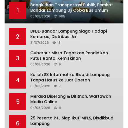
Bangkitkan Transportasi Publik, Pemkot
1
Bandar Lampung Uji Coba Bus Umum
03/08/2026
865
BPBD Bandar Lampung Siaga Hadapi
2
Kemarau, Distribusi Air
31/07/2026
18
Gubernur Mirza Tegaskan Pendidikan
3
Putus Rantai Kemiskinan
03/08/2026
9
Kuliah S3 Informatika Bisa di Lampung
4
Tanpa Harus ke Luar Daerah
05/08/2026
7
Merasa Diserang & Difitnah, Wartawan
5
Media Online
04/08/2026
6
29 Peserta PJJ Siap Ikuti MPLS, Disdikbud
6
Lampung