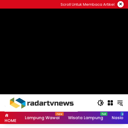
Skip
×
Scroll Untuk Membaca Artikel
to
content
Lampung Wawai
Wisata Lampung
Nasiona
HOME