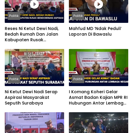
Politik
Politik
Reses Ni Ketut Dewi Nadi,
Mahfud MD ‘Ndak Peduli’
Bedah Rumah Dan Jalan
Laporan Di Bawaslu
Kabupaten Rusak
Mendominasi Aspirasi
Politik
Politik
Ni Ketut Dewi Nadi Serap
I Komang Koheri Gelar
Aspirasi Masyarakat
Asmat Badan Kajian MPR RI
Seputih Surabaya
Hubungan Antar Lembaga
Negara