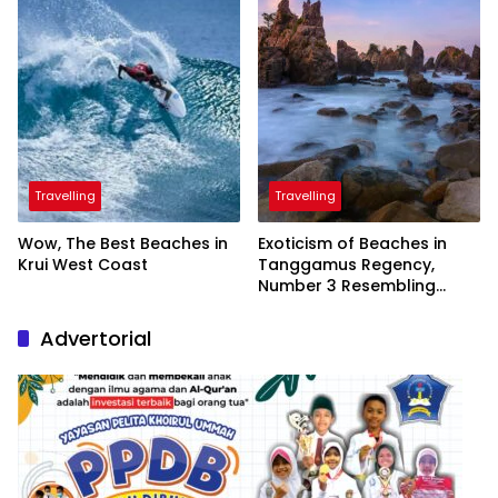
Travelling
Travelling
Wow, The Best Beaches in
Exoticism of Beaches in
Krui West Coast
Tanggamus Regency,
Number 3 Resembling
Nature Paintings
Advertorial