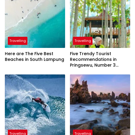
Travelling
Travelling
Here are The Five Best
Five Trendy Tourist
Beaches in South Lampung
Recommendations in
Pringsewu, Number 3
Inaugurated by the
President
Travelling
Travelling