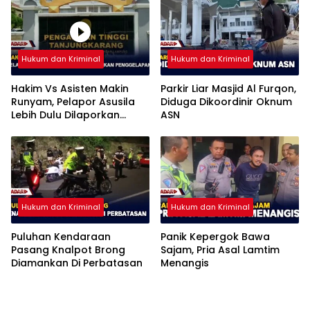
Hukum dan Kriminal
Hukum dan Kriminal
Hakim Vs Asisten Makin
Parkir Liar Masjid Al Furqon,
Runyam, Pelapor Asusila
Diduga Dikoordinir Oknum
Lebih Dulu Dilaporkan
ASN
Penggelapan
Hukum dan Kriminal
Hukum dan Kriminal
Puluhan Kendaraan
Panik Kepergok Bawa
Pasang Knalpot Brong
Sajam, Pria Asal Lamtim
Diamankan Di Perbatasan
Menangis