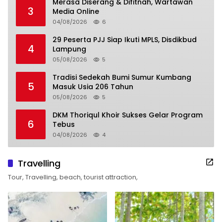
Merasa Diserang & Difitnah, Wartawan
3
Media Online
04/08/2026
6
29 Peserta PJJ Siap Ikuti MPLS, Disdikbud
4
Lampung
05/08/2026
5
Tradisi Sedekah Bumi Sumur Kumbang
5
Masuk Usia 206 Tahun
05/08/2026
5
DKM Thoriqul Khoir Sukses Gelar Program
6
Tebus
04/08/2026
4
Travelling
Tour, Travelling, beach, tourist attraction,