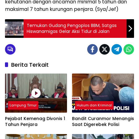
kehutanan dengan ancaman minimal 5 tahun dan
maksimal 7 tahun kurungan penjara. (Sya/Jef)
Temukan Gudang Pengoplos BBM, Satgas
Hiswanamigas Gelar Aksi Tidur di Jalan
Berita Terkait
Lampung Timur
Hukum dan Kriminal
Pejabat Kemenag Divonis 1
Bandit Curanmor Menangis
Tahun Penjara
Saat Digerebek Polisi