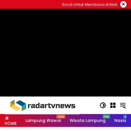
Skip
×
Scroll Untuk Membaca Artikel
to
content
Lampung Wawai
Wisata Lampung
Nasiona
HOME