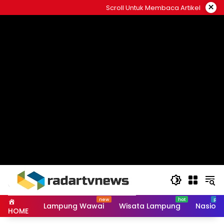
Skip
×
Scroll Untuk Membaca Artikel
to
content
Lampung Wawai
Wisata Lampung
Nasiona
HOME