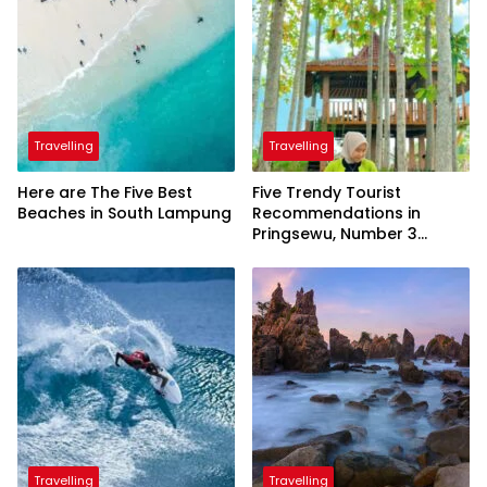
Travelling
Travelling
Here are The Five Best
Five Trendy Tourist
Beaches in South Lampung
Recommendations in
Pringsewu, Number 3
Inaugurated by the
President
Travelling
Travelling