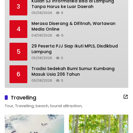
Kuliah S3 Informatika Bisa di Lampung
3
Tanpa Harus ke Luar Daerah
05/08/2026
8
Merasa Diserang & Difitnah, Wartawan
4
Media Online
04/08/2026
6
29 Peserta PJJ Siap Ikuti MPLS, Disdikbud
5
Lampung
05/08/2026
5
Tradisi Sedekah Bumi Sumur Kumbang
6
Masuk Usia 206 Tahun
05/08/2026
5
Travelling
Tour, Travelling, beach, tourist attraction,