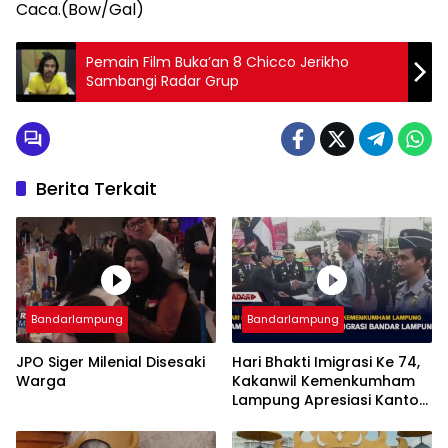
Caca.(Bow/Gal)
Pemain Film Buka’an 8 Chicco Jerikho
Sambangi Radar Grup
Berita Terkait
Bandarlampung
Bandarlampung
JPO Siger Milenial Disesaki
Hari Bhakti Imigrasi Ke 74,
Warga
Kakanwil Kemenkumham
Lampung Apresiasi Kantor
Imigrasi Bandar Lampung