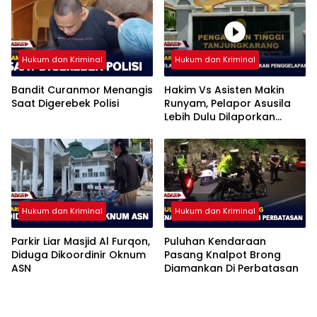
Hukum dan Kriminal
Hukum dan Kriminal
Bandit Curanmor Menangis
Hakim Vs Asisten Makin
Saat Digerebek Polisi
Runyam, Pelapor Asusila
Lebih Dulu Dilaporkan
Penggelapan
Hukum dan Kriminal
Hukum dan Kriminal
Parkir Liar Masjid Al Furqon,
Puluhan Kendaraan
Diduga Dikoordinir Oknum
Pasang Knalpot Brong
ASN
Diamankan Di Perbatasan