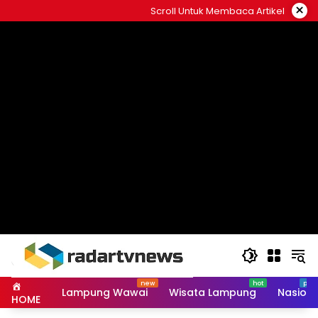
Skip
×
Scroll Untuk Membaca Artikel
to
content
Lampung Wawai
Wisata Lampung
Nasiona
HOME