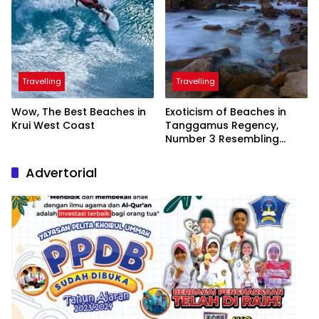
Travelling
Travelling
Wow, The Best Beaches in
Exoticism of Beaches in
Krui West Coast
Tanggamus Regency,
Number 3 Resembling
Nature Paintings
Advertorial