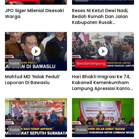
JPO Siger Milenial Disesaki
Reses Ni Ketut Dewi Nadi,
Warga
Bedah Rumah Dan Jalan
Kabupaten Rusak
Mendominasi Aspirasi
Politik
Bandarlampung
Mahfud MD ‘Ndak Peduli’
Hari Bhakti Imigrasi Ke 74,
Laporan Di Bawaslu
Kakanwil Kemenkumham
Lampung Apresiasi Kantor
Imigrasi Bandar Lampung
Politik
Politik