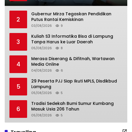
Gubernur Mirza Tegaskan Pendidikan
2
Putus Rantai Kemiskinan
03/08/2026
9
Kuliah S3 Informatika Bisa di Lampung
3
Tanpa Harus ke Luar Daerah
05/08/2026
8
Merasa Diserang & Difitnah, Wartawan
4
Media Online
04/08/2026
6
29 Peserta PJJ Siap Ikuti MPLS, Disdikbud
5
Lampung
05/08/2026
5
Tradisi Sedekah Bumi Sumur Kumbang
6
Masuk Usia 206 Tahun
05/08/2026
5