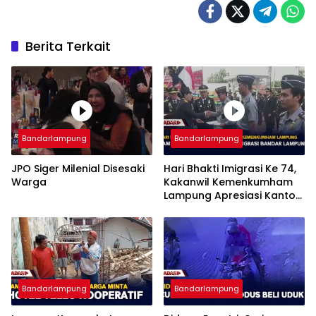
Berita Terkait
Bandarlampung
Bandarlampung
JPO Siger Milenial Disesaki
Hari Bhakti Imigrasi Ke 74,
Warga
Kakanwil Kemenkumham
Lampung Apresiasi Kantor
Imigrasi Bandar Lampung
Bandarlampung
Bandarlampung