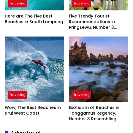
Travelling
Travelling
Here are The Five Best
Five Trendy Tourist
Beaches in South Lampung
Recommendations in
Pringsewu, Number 3
Inaugurated by the
President
Travelling
Travelling
Wow, The Best Beaches in
Exoticism of Beaches in
Krui West Coast
Tanggamus Regency,
Number 3 Resembling
Nature Paintings
Advertorial