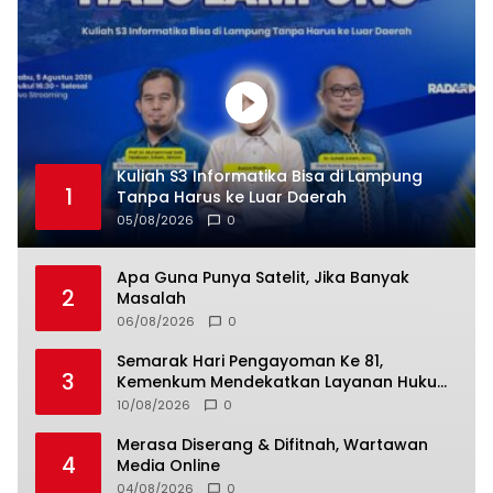
Kuliah S3 Informatika Bisa di Lampung
1
Tanpa Harus ke Luar Daerah
05/08/2026
0
Apa Guna Punya Satelit, Jika Banyak
2
Masalah
06/08/2026
0
Semarak Hari Pengayoman Ke 81,
3
Kemenkum Mendekatkan Layanan Hukum
Kepada Masyarakat
10/08/2026
0
Merasa Diserang & Difitnah, Wartawan
4
Media Online
04/08/2026
0