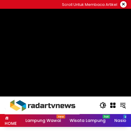
Skip
×
Scroll Untuk Membaca Artikel
to
content
Lampung Wawai
Wisata Lampung
Nasiona
HOME