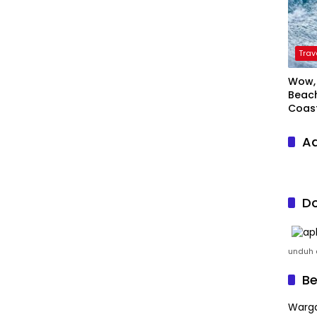
Trav
Wow, 
Beach
Coas
Ad
Do
unduh a
Be
Warga