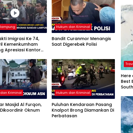
rlampung
Hukum dan Kriminal
akti Imigrasi Ke 74,
Bandit Curanmor Menangis
il Kemenkumham
Saat Digerebek Polisi
g Apresiasi Kantor
si Bandar Lampung
Trav
Here 
Best 
Sout
dan Kriminal
Hukum dan Kriminal
iar Masjid Al Furqon,
Puluhan Kendaraan Pasang
Dikoordinir Oknum
Knalpot Brong Diamankan Di
Perbatasan