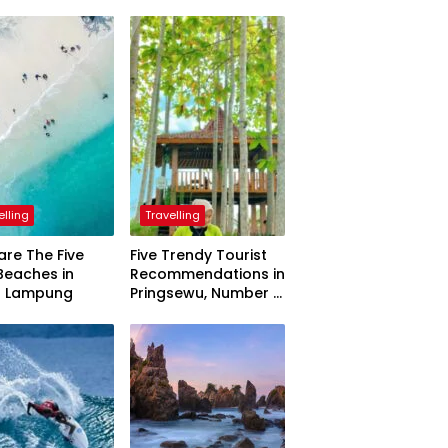
elling
Travelling
are The Five
Five Trendy Tourist
Beaches in
Recommendations in
h Lampung
Pringsewu, Number 3
Inaugurated by the
President