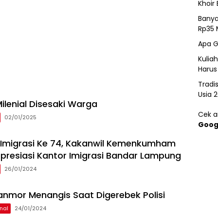
Khoir 
Banya
Rp35 
Apa G
Kulia
Harus
Tradi
Usia 
ilenial Disesaki Warga
Cek ar
02/01/2025
Goog
i Imigrasi Ke 74, Kakanwil Kemenkumham
resiasi Kantor Imigrasi Bandar Lampung
26/01/2024
anmor Menangis Saat Digerebek Polisi
nal
24/01/2024