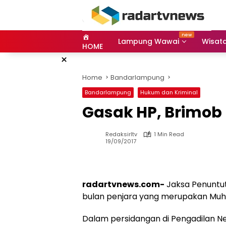
Skip
to
content
Lampung Wawai
Wisat
HOME
×
Home
Bandarlampung
Bandarlampung
Hukum dan Kriminal
Gasak HP, Brimob 
Redaksirltv
1 Min Read
19/09/2017
radartvnews.com-
Jaksa Penuntu
bulan penjara yang merupakan Mu
Dalam persidangan di Pengadilan Neg