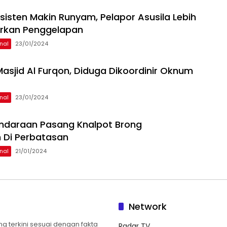
sisten Makin Runyam, Pelapor Asusila Lebih
orkan Penggelapan
nal
23/01/2024
 Masjid Al Furqon, Diduga Dikoordinir Oknum
nal
23/01/2024
ndaraan Pasang Knalpot Brong
 Di Perbatasan
nal
21/01/2024
Network
 terkini sesuai dengan fakta
Radar TV