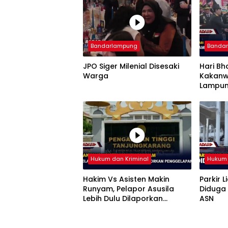
Bandarlampung
Banda
JPO Siger Milenial Disesaki
Hari Bh
Warga
Kakanw
Lampun
Imigra
Hukum dan Kriminal
Hukum 
Hakim Vs Asisten Makin
Parkir L
Runyam, Pelapor Asusila
Diduga 
Lebih Dulu Dilaporkan
ASN
Penggelapan