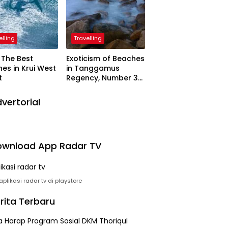
elling
Travelling
The Best
Exoticism of Beaches
es in Krui West
in Tanggamus
t
Regency, Number 3
Resembling Nature
Paintings
vertorial
wnload App Radar TV
plikasi radar tv di playstore
rita Terbaru
 Harap Program Sosial DKM Thoriqul