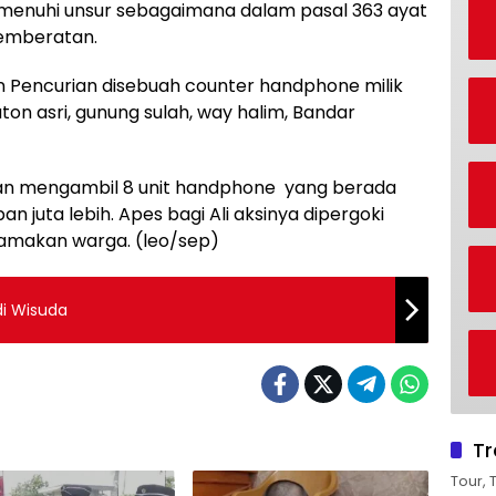
menuhi unsur sebagaimana dalam pasal 363 ayat
pemberatan.
n Pencurian disebuah counter handphone milik
on asri, gunung sulah, way halim, Bandar
n mengambil 8 unit handphone yang berada
an juta lebih. Apes bagi Ali aksinya dipergoki
amakan warga. (leo/sep)
di Wisuda
Tr
Tour, 