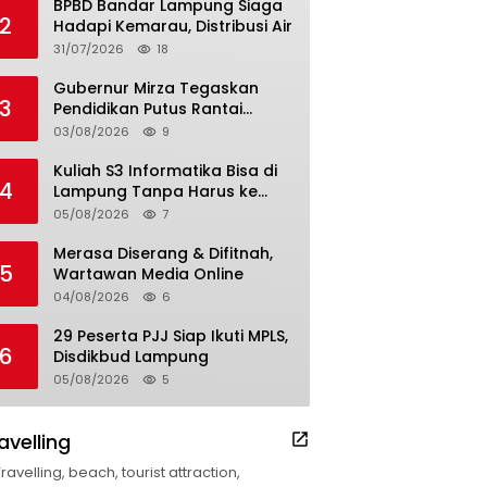
BPBD Bandar Lampung Siaga
2
Hadapi Kemarau, Distribusi Air
31/07/2026
18
Gubernur Mirza Tegaskan
3
Pendidikan Putus Rantai
Kemiskinan
03/08/2026
9
Kuliah S3 Informatika Bisa di
4
Lampung Tanpa Harus ke
Luar Daerah
05/08/2026
7
Merasa Diserang & Difitnah,
5
Wartawan Media Online
04/08/2026
6
29 Peserta PJJ Siap Ikuti MPLS,
6
Disdikbud Lampung
05/08/2026
5
avelling
Travelling, beach, tourist attraction,