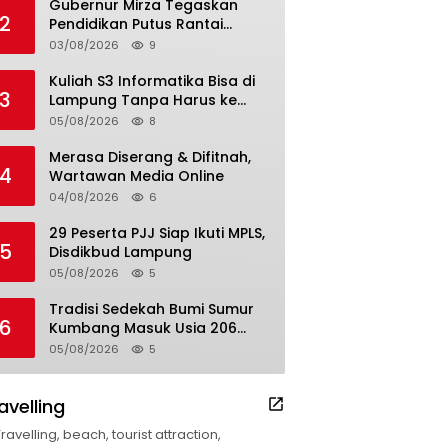
Gubernur Mirza Tegaskan
2
Pendidikan Putus Rantai
Kemiskinan
03/08/2026
9
Kuliah S3 Informatika Bisa di
3
Lampung Tanpa Harus ke
Luar Daerah
05/08/2026
8
Merasa Diserang & Difitnah,
4
Wartawan Media Online
04/08/2026
6
29 Peserta PJJ Siap Ikuti MPLS,
5
Disdikbud Lampung
05/08/2026
5
Tradisi Sedekah Bumi Sumur
6
Kumbang Masuk Usia 206
Tahun
05/08/2026
5
avelling
Travelling, beach, tourist attraction,