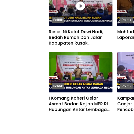
Politik
Politik
Reses Ni Ketut Dewi Nadi,
Mahfud 
Bedah Rumah Dan Jalan
Lapora
Kabupaten Rusak
Mendominasi Aspirasi
Politik
Politik
I Komang Koheri Gelar
Kampan
Asmat Badan Kajian MPR RI
Ganjar 
Hubungan Antar Lembaga
Pencob
Negara