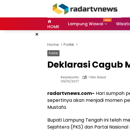
Skip
to
content
Lampung Wawai
Wisat
HOME
×
Home
Politik
Politik
Deklarasi Cagub 
Redaksirltv
1 Min Read
09/10/2017
radartvnews.com-
Hari sumpah p
sepertinya akan menjadi momen pe
Mustafa.
Bupati Lampung Tengah ini telah me
Sejahtera (PKS) dan Partai Nasiona