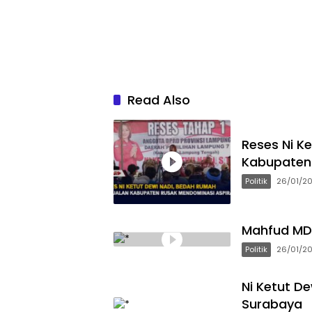
Read Also
Reses Ni K
Kabupaten 
Politik
26/01/2
Mahfud MD 
Politik
26/01/2
Ni Ketut D
Surabaya