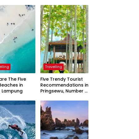
elling
Travelling
are The Five
Five Trendy Tourist
Beaches in
Recommendations in
h Lampung
Pringsewu, Number 3
Inaugurated by the
President