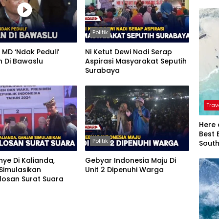
Politik
MD ‘Ndak Peduli’
Ni Ketut Dewi Nadi Serap
n Di Bawaslu
Aspirasi Masyarakat Seputih
Surabaya
Trav
Here 
Best 
Politik
Sout
ye Di Kalianda,
Gebyar Indonesia Maju Di
Simulasikan
Unit 2 Dipenuhi Warga
losan Surat Suara