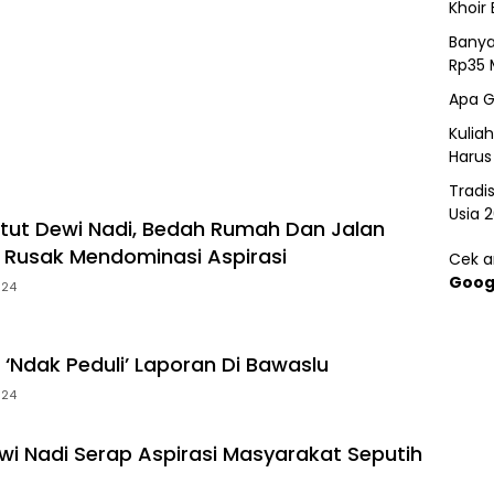
Khoir 
Banya
Rp35 
Apa G
Kulia
Harus
Tradi
Usia 
etut Dewi Nadi, Bedah Rumah Dan Jalan
Rusak Mendominasi Aspirasi
Cek ar
Goog
024
‘Ndak Peduli’ Laporan Di Bawaslu
024
ewi Nadi Serap Aspirasi Masyarakat Seputih