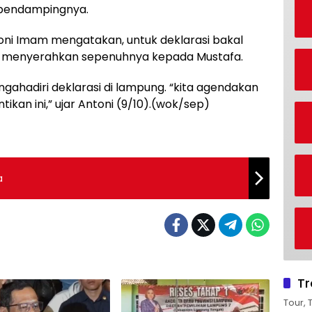
 pendampingnya.
ni Imam mengatakan, untuk deklarasi bakal
p menyerahkan sepenuhnya kepada Mustafa.
ahadiri deklarasi di lampung. “kita agendakan
ikan ini,” ujar Antoni (9/10).(wok/sep)
a
Tr
Tour, 