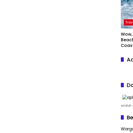
Trav
Wow, 
Beach
Coas
Ad
Do
unduh a
Be
Warga