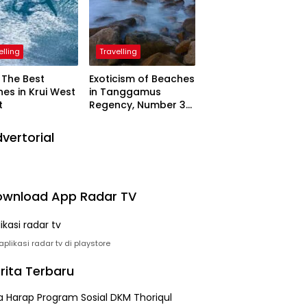
elling
Travelling
The Best
Exoticism of Beaches
es in Krui West
in Tanggamus
t
Regency, Number 3
Resembling Nature
Paintings
vertorial
wnload App Radar TV
plikasi radar tv di playstore
rita Terbaru
 Harap Program Sosial DKM Thoriqul