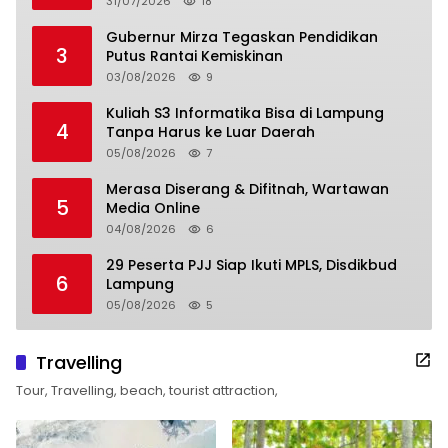
31/07/2026
18
Gubernur Mirza Tegaskan Pendidikan
3
Putus Rantai Kemiskinan
03/08/2026
9
Kuliah S3 Informatika Bisa di Lampung
4
Tanpa Harus ke Luar Daerah
05/08/2026
7
Merasa Diserang & Difitnah, Wartawan
5
Media Online
04/08/2026
6
29 Peserta PJJ Siap Ikuti MPLS, Disdikbud
6
Lampung
05/08/2026
5
Travelling
Tour, Travelling, beach, tourist attraction,