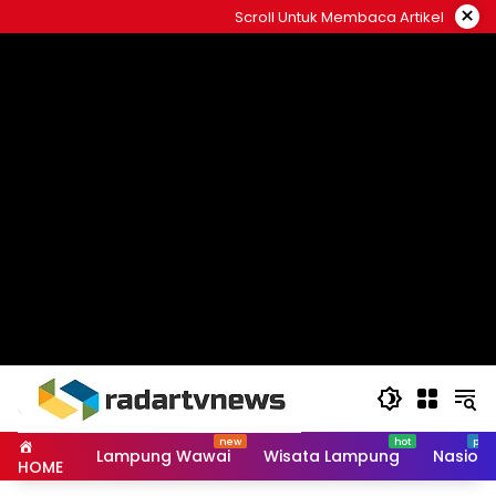
Skip
×
Scroll Untuk Membaca Artikel
to
content
Lampung Wawai
Wisata Lampung
Nasiona
HOME