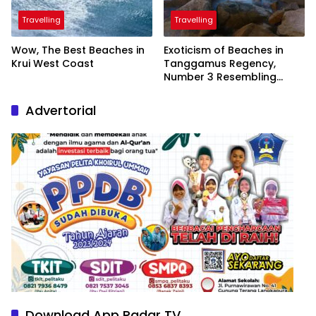
Travelling
Travelling
Wow, The Best Beaches in
Exoticism of Beaches in
Krui West Coast
Tanggamus Regency,
Number 3 Resembling
Nature Paintings
Advertorial
Download App Radar TV