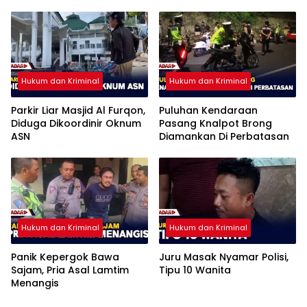
Penggelapan
Hukum dan Kriminal
Hukum dan Kriminal
Parkir Liar Masjid Al Furqon,
Puluhan Kendaraan
Diduga Dikoordinir Oknum
Pasang Knalpot Brong
ASN
Diamankan Di Perbatasan
Hukum dan Kriminal
Hukum dan Kriminal
Panik Kepergok Bawa
Juru Masak Nyamar Polisi,
Sajam, Pria Asal Lamtim
Tipu 10 Wanita
Menangis