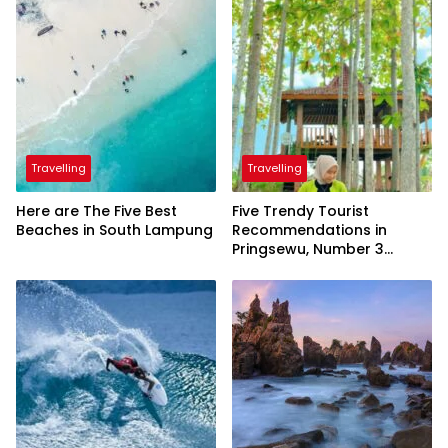
Travelling
Travelling
Here are The Five Best
Five Trendy Tourist
Beaches in South Lampung
Recommendations in
Pringsewu, Number 3
Inaugurated by the
President