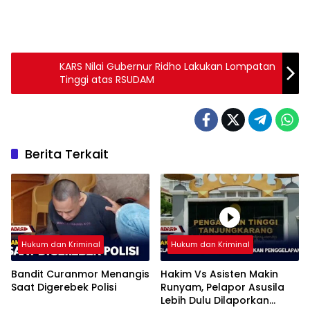
KARS Nilai Gubernur Ridho Lakukan Lompatan
Tinggi atas RSUDAM
Berita Terkait
Hukum dan Kriminal
Hukum dan Kriminal
Bandit Curanmor Menangis
Hakim Vs Asisten Makin
Saat Digerebek Polisi
Runyam, Pelapor Asusila
Lebih Dulu Dilaporkan