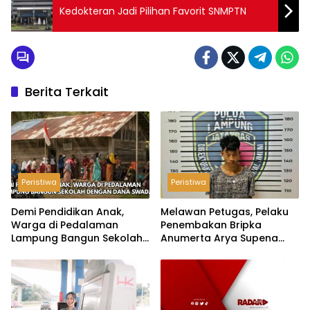
Kedokteran Jadi Pilihan Favorit SNMPTN
Berita Terkait
Peristiwa
Peristiwa
Demi Pendidikan Anak,
Melawan Petugas, Pelaku
Warga di Pedalaman
Penembakan Bripka
Lampung Bangun Sekolah
Anumerta Arya Supena
dengan Dana Swadaya
‘Pindah Alam’ di Teluk
Hantu