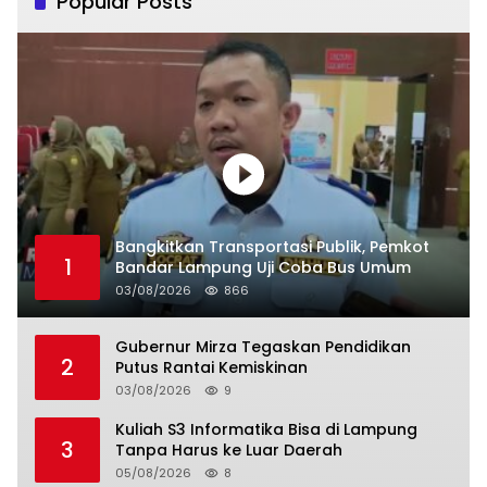
Popular Posts
Bangkitkan Transportasi Publik, Pemkot
1
Bandar Lampung Uji Coba Bus Umum
03/08/2026
866
Gubernur Mirza Tegaskan Pendidikan
2
Putus Rantai Kemiskinan
03/08/2026
9
Kuliah S3 Informatika Bisa di Lampung
3
Tanpa Harus ke Luar Daerah
05/08/2026
8