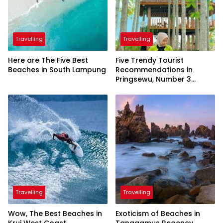
Travelling
Travelling
Here are The Five Best
Five Trendy Tourist
Beaches in South Lampung
Recommendations in
Pringsewu, Number 3
Inaugurated by the
President
Travelling
Travelling
Wow, The Best Beaches in
Exoticism of Beaches in
Krui West Coast
Tanggamus Regency,