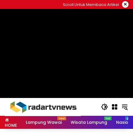
Skip
×
Scroll Untuk Membaca Artikel
to
content
Lampung Wawai
Wisata Lampung
Nasiona
HOME