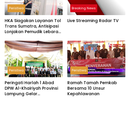
Peristiwa
Breaking News
HKA Siagakan Layanan Tol
Live Streaming Radar TV
Trans Sumatra, Antisipasi
Lonjakan Pemudik Lebaran
2026
Peristiwa
Peristiwa
Peringati Harlah 1 Abad
Ramah Tamah Pemkab
DPW Al-Khairiyah Provinsi
Bersama 10 Unsur
Lampung Gelar
Kepahlawanan
Serangkaian Acara