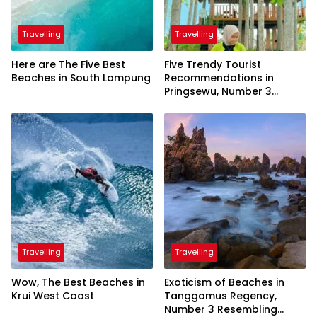
Travelling
Travelling
Here are The Five Best
Five Trendy Tourist
Beaches in South Lampung
Recommendations in
Pringsewu, Number 3
Inaugurated by the
President
Travelling
Travelling
Wow, The Best Beaches in
Exoticism of Beaches in
Krui West Coast
Tanggamus Regency,
Number 3 Resembling