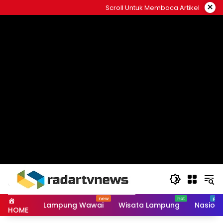
Skip
×
Scroll Untuk Membaca Artikel
to
content
Lampung Wawai
Wisata Lampung
Nasiona
HOME