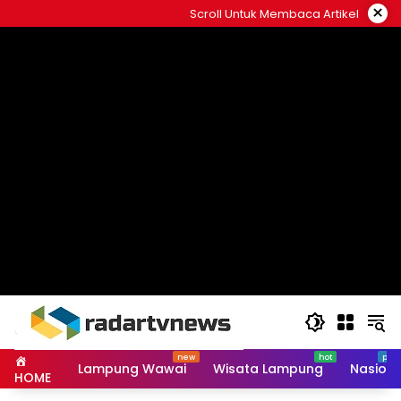
Skip
×
Scroll Untuk Membaca Artikel
to
content
Lampung Wawai
Wisata Lampung
Nasiona
HOME