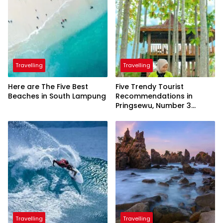
Travelling
Travelling
Here are The Five Best
Five Trendy Tourist
Beaches in South Lampung
Recommendations in
Pringsewu, Number 3
Inaugurated by the
President
Travelling
Travelling