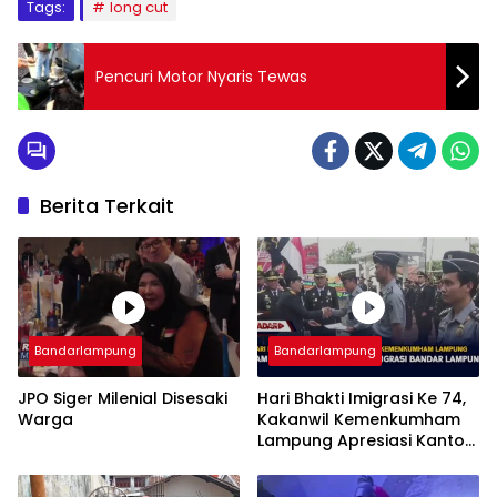
Tags:
long cut
Pencuri Motor Nyaris Tewas
Berita Terkait
Bandarlampung
Bandarlampung
JPO Siger Milenial Disesaki
Hari Bhakti Imigrasi Ke 74,
Warga
Kakanwil Kemenkumham
Lampung Apresiasi Kantor
Imigrasi Bandar Lampung