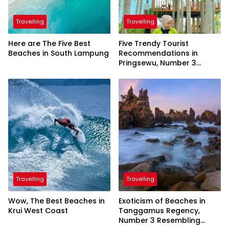
Travelling
Travelling
Here are The Five Best
Five Trendy Tourist
Beaches in South Lampung
Recommendations in
Pringsewu, Number 3
Inaugurated by the
President
Travelling
Travelling
Wow, The Best Beaches in
Exoticism of Beaches in
Krui West Coast
Tanggamus Regency,
Number 3 Resembling