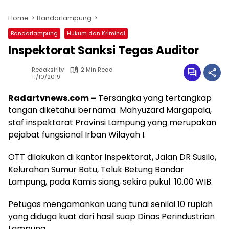
Home
Bandarlampung
Bandarlampung
Hukum dan Kriminal
Inspektorat Sanksi Tegas Auditor
Redaksirltv
2 Min Read
11/10/2019
Radartvnews.com –
Tersangka yang tertangkap
tangan diketahui bernama Mahyuzard Margapala,
staf inspektorat Provinsi Lampung yang merupakan
pejabat fungsional Irban Wilayah I.
OTT dilakukan di kantor inspektorat, Jalan DR Susilo,
Kelurahan Sumur Batu, Teluk Betung Bandar
Lampung, pada Kamis siang, sekira pukul 10.00 WIB.
Petugas mengamankan uang tunai senilai 10 rupiah
yang diduga kuat dari hasil suap Dinas Perindustrian
Lampung.