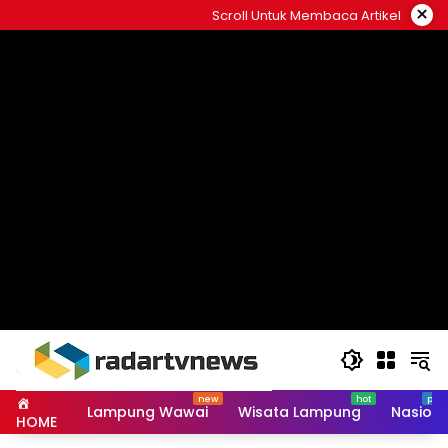
Skip
×
Scroll Untuk Membaca Artikel
to
content
Lampung Wawai
Wisata Lampung
Nasiona
HOME