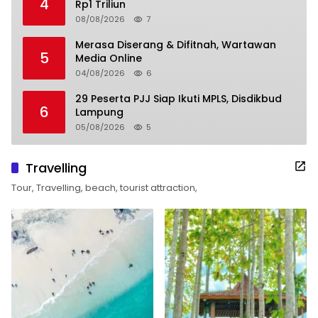
4
Rp1 Triliun
08/08/2026
7
Merasa Diserang & Difitnah, Wartawan
5
Media Online
04/08/2026
6
29 Peserta PJJ Siap Ikuti MPLS, Disdikbud
6
Lampung
05/08/2026
5
Travelling
Tour, Travelling, beach, tourist attraction,