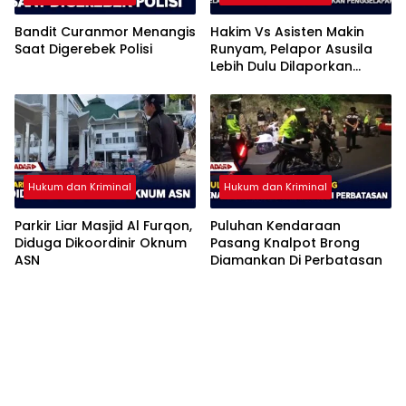
Bandit Curanmor Menangis
Hakim Vs Asisten Makin
Saat Digerebek Polisi
Runyam, Pelapor Asusila
Lebih Dulu Dilaporkan
Penggelapan
Hukum dan Kriminal
Hukum dan Kriminal
Parkir Liar Masjid Al Furqon,
Puluhan Kendaraan
Diduga Dikoordinir Oknum
Pasang Knalpot Brong
ASN
Diamankan Di Perbatasan