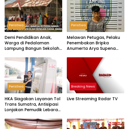
Peristiwa
Peristiwa
Demi Pendidikan Anak,
Melawan Petugas, Pelaku
Warga di Pedalaman
Penembakan Bripka
Lampung Bangun Sekolah
Anumerta Arya Supena
dengan Dana Swadaya
‘Pindah Alam’ di Teluk
Hantu
Peristiwa
Breaking News
HKA Siagakan Layanan Tol
Live Streaming Radar TV
Trans Sumatra, Antisipasi
Lonjakan Pemudik Lebaran
2026