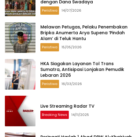
dengan Dana Swadaya
Peristiwa
14/07/2026
Melawan Petugas, Pelaku Penembakan
Bripka Anumerta Arya Supena ‘Pindah
Alam’ di Teluk Hantu
Peristiwa
15/05/2026
HKA Siagakan Layanan Tol Trans
Sumatra, Antisipasi Lonjakan Pemudik
Lebaran 2026
Peristiwa
16/03/2026
Live Streaming Radar TV
Breaking News
14/11/2025
Peringati Harlah 1 Abad DPW Al-Khairiyah