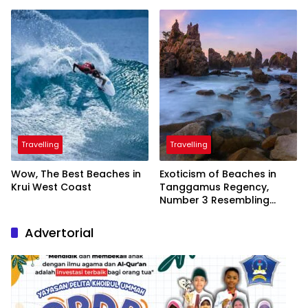
Inaugurated by the
President
Travelling
Travelling
Wow, The Best Beaches in
Exoticism of Beaches in
Krui West Coast
Tanggamus Regency,
Number 3 Resembling
Nature Paintings
Advertorial