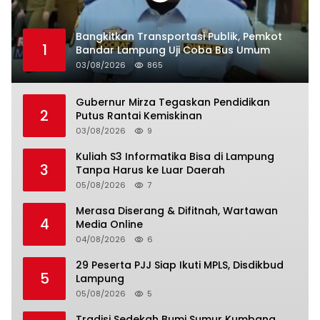
Bangkitkan Transportasi Publik, Pemkot
1
Bandar Lampung Uji Coba Bus Umum
03/08/2026
865
Gubernur Mirza Tegaskan Pendidikan
2
Putus Rantai Kemiskinan
03/08/2026
9
Kuliah S3 Informatika Bisa di Lampung
3
Tanpa Harus ke Luar Daerah
05/08/2026
7
Merasa Diserang & Difitnah, Wartawan
4
Media Online
04/08/2026
6
29 Peserta PJJ Siap Ikuti MPLS, Disdikbud
5
Lampung
05/08/2026
5
Tradisi Sedekah Bumi Sumur Kumbang