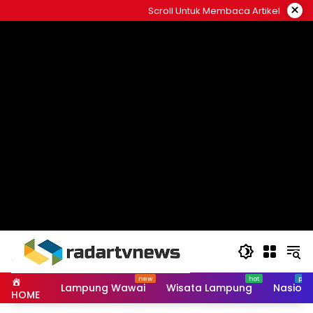
Skip
×
Scroll Untuk Membaca Artikel
to
content
Lampung Wawai
Wisata Lampung
Nasiona
HOME