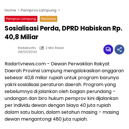
Home
Pemprov Lampung
Pemprov Lampung
Peristiwa
Sosialisasi Perda, DPRD Habiskan Rp.
40,8 Miliar
Redaksirltv
2 Min Read
08/01/2020
Radartvnews.com – Dewan Perwakilan Rakyat
Daerah Provinsi Lampung mengalokasikan anggaran
sebesar 40,8 miliar rupiah untuk program barunya
yakni sosialisasi peraturan daerah. Program yang
sebelumnya di jalankan oleh bagian perundang –
undangan dan biro hukum pemprov kini dijalankan
per individu dewan dengan biaya 40 juta rupiah
dalam satu bulan, dalam setahun masing – masing
dewan mengantongi 480 juta rupiah.