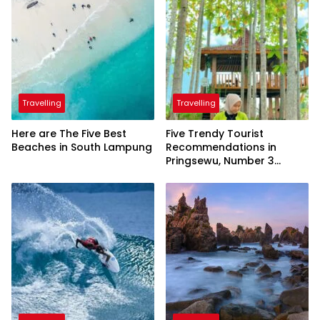
Travelling
Travelling
Here are The Five Best
Five Trendy Tourist
Beaches in South Lampung
Recommendations in
Pringsewu, Number 3
Inaugurated by the
President