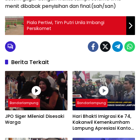
menit dibabak penyisihan dan final.(sah/san)
Piala Pertiwi, Tim Putri Unila Imbangi
Persikomet
Berita Terkait
Bandarlampung
Bandarlampung
JPO Siger Milenial Disesaki
Hari Bhakti Imigrasi Ke 74,
Warga
Kakanwil Kemenkumham
Lampung Apresiasi Kantor
Imigrasi Bandar Lampung