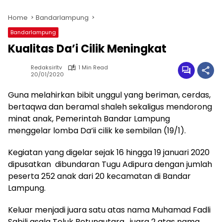
Home
Bandarlampung
Bandarlampung
Kualitas Da’i Cilik Meningkat
Redaksirltv
1 Min Read
20/01/2020
Guna melahirkan bibit unggul yang beriman, cerdas,
bertaqwa dan beramal shaleh sekaligus mendorong
minat anak, Pemerintah Bandar Lampung
menggelar lomba Da’ii cilik ke sembilan (19/1).
Kegiatan yang digelar sejak 16 hingga 19 januari 2020
dipusatkan dibundaran Tugu Adipura dengan jumlah
peserta 252 anak dari 20 kecamatan di Bandar
Lampung.
Keluar menjadi juara satu atas nama Muhamad Fadli
Sabili asala Teluk Betungutara, juara 2 atas nama