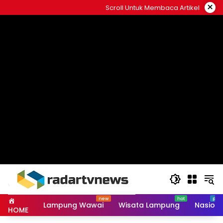
Skip
×
Scroll Untuk Membaca Artikel
to
content
Lampung Wawai
Wisata Lampung
Nasiona
HOME