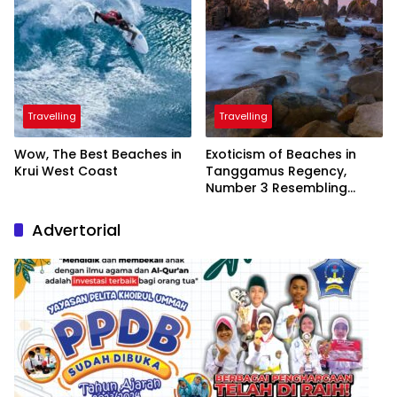
Travelling
Travelling
Wow, The Best Beaches in
Exoticism of Beaches in
Krui West Coast
Tanggamus Regency,
Number 3 Resembling
Nature Paintings
Advertorial