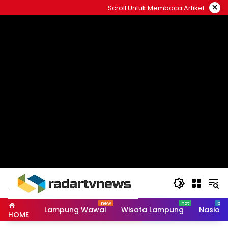
Skip
×
Scroll Untuk Membaca Artikel
to
content
Lampung Wawai
Wisata Lampung
Nasiona
HOME