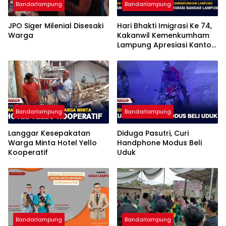
Bandarlampung
Bandarlampung
JPO Siger Milenial Disesaki
Hari Bhakti Imigrasi Ke 74,
Warga
Kakanwil Kemenkumham
Lampung Apresiasi Kantor
Imigrasi Bandar Lampung
Bandarlampung
Bandarlampung
Langgar Kesepakatan
Diduga Pasutri, Curi
Warga Minta Hotel Yello
Handphone Modus Beli
Kooperatif
Uduk
Bandarlampung
Bandarlampung