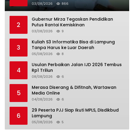
03/08/2026
866
Gubernur Mirza Tegaskan Pendidikan
2
Putus Rantai Kemiskinan
03/08/2026
9
Kuliah S3 Informatika Bisa di Lampung
3
Tanpa Harus ke Luar Daerah
05/08/2026
8
Usulan Perbaikan Jalan IJD 2026 Tembus
4
Rp1 Triliun
08/08/2026
6
Merasa Diserang & Difitnah, Wartawan
5
Media Online
04/08/2026
6
29 Peserta PJJ Siap Ikuti MPLS, Disdikbud
6
Lampung
05/08/2026
5