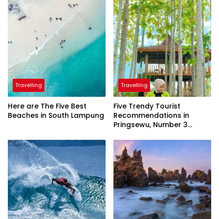
Travelling
Travelling
Here are The Five Best
Five Trendy Tourist
Beaches in South Lampung
Recommendations in
Pringsewu, Number 3
Inaugurated by the
President