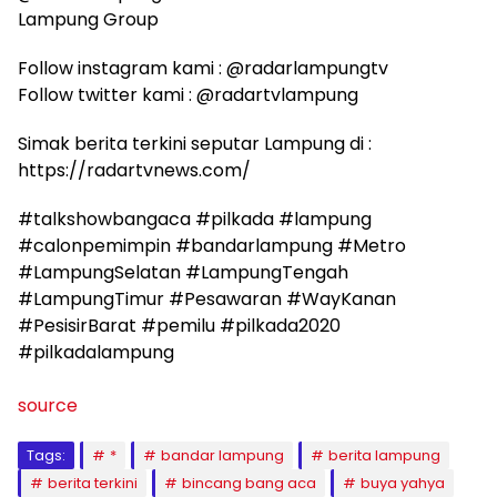
Lampung Group
Follow instagram kami : @radarlampungtv
Follow twitter kami : @radartvlampung
Simak berita terkini seputar Lampung di :
https://radartvnews.com/
#talkshowbangaca #pilkada #lampung
#calonpemimpin #bandarlampung #Metro
#LampungSelatan #LampungTengah
#LampungTimur #Pesawaran #WayKanan
#PesisirBarat #pemilu #pilkada2020
#pilkadalampung
source
Tags:
*
bandar lampung
berita lampung
berita terkini
bincang bang aca
buya yahya