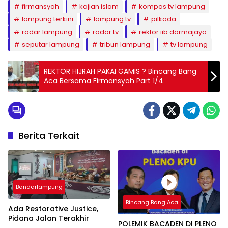
firmansyah
kajian islam
kompas tv lampung
lampung terkini
lampung tv
pilkada
radar lampung
radar tv
rektor iib darmajaya
seputar lampung
tribun lampung
tv lampung
REKTOR HIJRAH PAKAI GAMIS ? Bincang Bang
Aca Bersama Firmansyah Part 1/4
Berita Terkait
Bandarlampung
Bincang Bang Aca
Ada Restorative Justice,
Pidana Jalan Terakhir
POLEMIK BACADEN DI PLENO