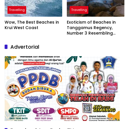
Travelling
Travelling
Wow, The Best Beaches in
Exoticism of Beaches in
Krui West Coast
Tanggamus Regency,
Number 3 Resembling
Nature Paintings
Advertorial