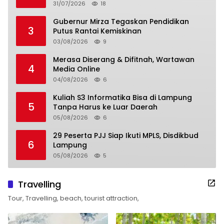
31/07/2026
18
Gubernur Mirza Tegaskan Pendidikan
3
Putus Rantai Kemiskinan
03/08/2026
9
Merasa Diserang & Difitnah, Wartawan
4
Media Online
04/08/2026
6
Kuliah S3 Informatika Bisa di Lampung
5
Tanpa Harus ke Luar Daerah
05/08/2026
6
29 Peserta PJJ Siap Ikuti MPLS, Disdikbud
6
Lampung
05/08/2026
5
Travelling
Tour, Travelling, beach, tourist attraction,