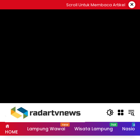
Skip
×
Scroll Untuk Membaca Artikel
to
content
Lampung Wawai
Wisata Lampung
Nasiona
HOME