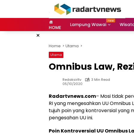
Skip
to
content
Lampung Wawai
Wisat
HOME
×
Home
Utama
Utama
Omnibus Law, Re
Redaksirltv
3 Min Read
05/10/2020
Radartvnews.com
– Mosi tidak pe
RI yang mengesahkan UU Omnibus Law
tujuh poin yang kontroversial ya
pengesahan UU ini.
Poin Kontroversial UU Omnibus L