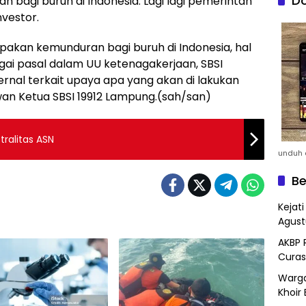
Do
bagi buruh di Indonesia. Lagi lagi pemerintah
nvestor.
kan kemunduran bagi buruh di Indonesia, hal
agai pasal dalam UU ketenagakerjaan, SBSI
nal terkait upaya apa yang akan di lakukan
wan Ketua SBSI 19912 Lampung.(sah/san)
ralitas ASN
unduh a
Be
Kejat
Agust
AKBP 
Curas
Warga
Khoir 