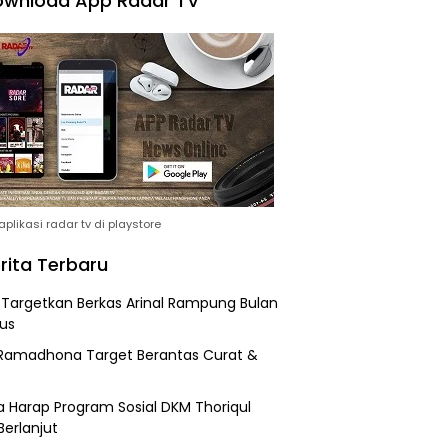
wnload App Radar TV
plikasi radar tv di playstore
rita Terbaru
i Targetkan Berkas Arinal Rampung Bulan
us
Ramadhona Target Berantas Curat &
 Harap Program Sosial DKM Thoriqul
Berlanjut