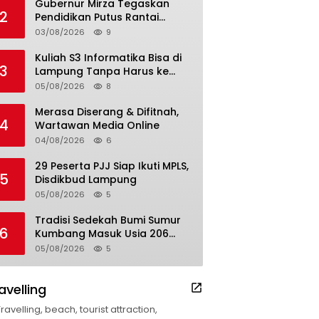
Gubernur Mirza Tegaskan
2
Pendidikan Putus Rantai
Kemiskinan
03/08/2026
9
Kuliah S3 Informatika Bisa di
3
Lampung Tanpa Harus ke
Luar Daerah
05/08/2026
8
Merasa Diserang & Difitnah,
4
Wartawan Media Online
04/08/2026
6
29 Peserta PJJ Siap Ikuti MPLS,
5
Disdikbud Lampung
05/08/2026
5
Tradisi Sedekah Bumi Sumur
6
Kumbang Masuk Usia 206
Tahun
05/08/2026
5
avelling
Travelling, beach, tourist attraction,