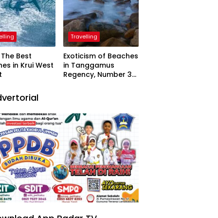
elling
Travelling
The Best
Exoticism of Beaches
es in Krui West
in Tanggamus
t
Regency, Number 3
Resembling Nature
Paintings
vertorial