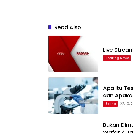
Read Also
Live Strea
Breaking News
Apa Itu Te
dan Apaka
Utama
22/10/
Bukan Dimu
Wafat 4 Ja