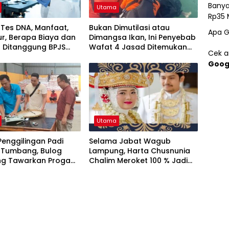
Banya
Utama
Rp35 
 Tes DNA, Manfaat,
Bukan Dimutilasi atau
Apa G
r, Berapa Biaya dan
Dimangsa Ikan, Ini Penyebab
 Ditanggung BPJS
Wafat 4 Jasad Ditemukan
Cek ar
Tanpa Kepala Di Pesisir
Goog
Lampung!
Utama
enggilingan Padi
Selama Jabat Wagub
 Tumbang, Bulog
Lampung, Harta Chusnunia
g Tawarkan Progam
Chalim Meroket 100 % Jadi
rice
Rp19,7 M