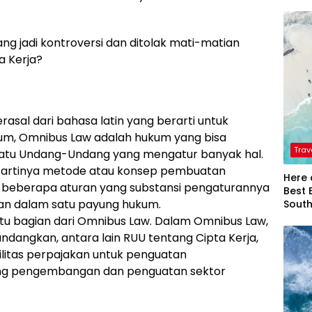
ng jadi kontroversi dan ditolak mati-matian
a Kerja?
rasal dari bahasa latin yang berarti untuk
um, Omnibus Law adalah hukum yang bisa
Trav
atu Undang-Undang yang mengatur banyak hal.
w artinya metode atau konsep pembuatan
Here 
 beberapa aturan yang substansi pengaturannya
Best 
ran dalam satu payung hukum.
Sout
atu bagian dari Omnibus Law. Dalam Omnibus Law,
undangkan, antara lain RUU tentang Cipta Kerja,
ilitas perpajakan untuk penguatan
ng pengembangan dan penguatan sektor