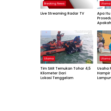
Breaking News
Utama
Live Streaming Radar TV
Apa Itu
Prosedu
Apakah
Kes?
Utama
Utama
Tim SAR Temukan Tohar 4,5
Usaha P
Kilometer Dari
Hampir
Lokasi Tenggelam
Lampun
Kolabo