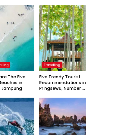
elling
Travelling
are The Five
Five Trendy Tourist
Beaches in
Recommendations in
h Lampung
Pringsewu, Number 3
Inaugurated by the
President