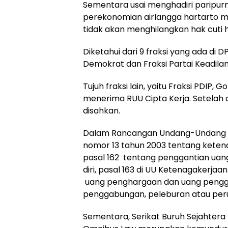
Sementara usai menghadiri paripur
perekonomian airlangga hartarto m
tidak akan menghilangkan hak cuti h
Diketahui dari 9 fraksi yang ada di D
Demokrat dan Fraksi Partai Keadilan
Tujuh fraksi lain, yaitu Fraksi PDIP, 
menerima RUU Cipta Kerja. Setelah d
disahkan.
Dalam Rancangan Undang-Undang in
nomor 13 tahun 2003 tentang ketena
pasal 162 tentang penggantian ua
diri, pasal 163 di UU Ketenagakerj
uang penghargaan dan uang penggan
penggabungan, peleburan atau per
Sementara, Serikat Buruh Sejahter