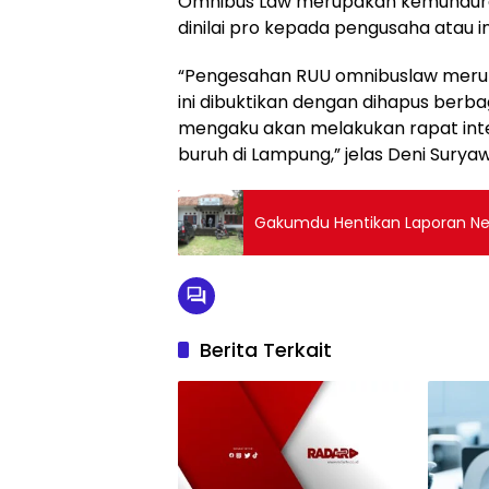
Omnibus Law merupakan kemunduran 
dinilai pro kepada pengusaha atau i
“Pengesahan RUU omnibuslaw merupa
ini dibuktikan dengan dihapus berb
mengaku akan melakukan rapat inter
buruh di Lampung,” jelas Deni Surya
Gakumdu Hentikan Laporan Net
Berita Terkait