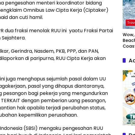
na pengesahan menteri koordinator bidang
engklaim Omnibus Law Cipta Kerja (Ciptaker)
aid dan cuti hamil.
Trav
PR dua fraksi menolak RUU ini yaotu Fraksi Partai
Wow, 
 Sejahtera.
Beach
Coas
Golkar, Gerindra, Nasdem, PKB, PPP, dan PAN,
ilaporkan di paripurna, RUU Cipta Kerja akan
Ad
i juga menghapus sejumlah pasal dalam UU
gakerjaan, pasal yang dihapus diantaranya,
ng pesangon bagi pekerja yang mengundurkan
aan TERKAIT dengan pemberian uang pesangon,
tian hak apabila terjadi perubahan status,
ubahan kepemilikan perusahaan.
a Indonesia (SBSI) mengaku pengesahan RUU