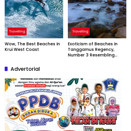
Travelling
Travelling
Wow, The Best Beaches in
Exoticism of Beaches in
Krui West Coast
Tanggamus Regency,
Number 3 Resembling
Nature Paintings
Advertorial