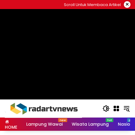
Skip
×
Scroll Untuk Membaca Artikel
to
content
Lampung Wawai
Wisata Lampung
Nasiona
HOME