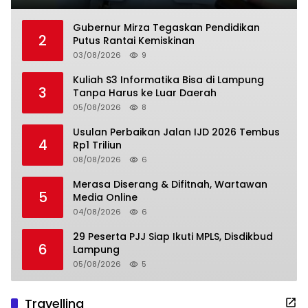
Gubernur Mirza Tegaskan Pendidikan
2
Putus Rantai Kemiskinan
03/08/2026
9
Kuliah S3 Informatika Bisa di Lampung
3
Tanpa Harus ke Luar Daerah
05/08/2026
8
Usulan Perbaikan Jalan IJD 2026 Tembus
4
Rp1 Triliun
08/08/2026
6
Merasa Diserang & Difitnah, Wartawan
5
Media Online
04/08/2026
6
29 Peserta PJJ Siap Ikuti MPLS, Disdikbud
6
Lampung
05/08/2026
5
Travelling