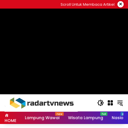
Skip
×
Scroll Untuk Membaca Artikel
to
content
Lampung Wawai
Wisata Lampung
Nasiona
HOME