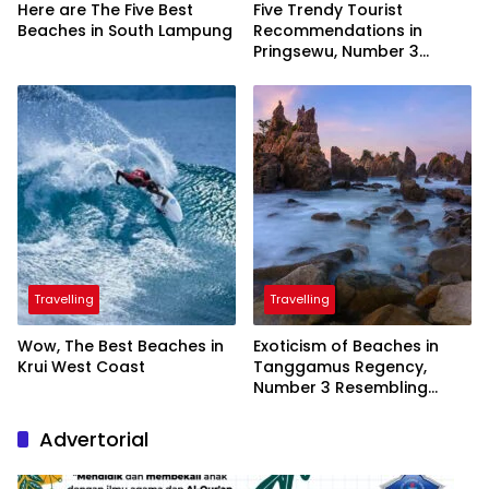
Here are The Five Best
Five Trendy Tourist
Beaches in South Lampung
Recommendations in
Pringsewu, Number 3
Inaugurated by the
President
Travelling
Travelling
Wow, The Best Beaches in
Exoticism of Beaches in
Krui West Coast
Tanggamus Regency,
Number 3 Resembling
Nature Paintings
Advertorial