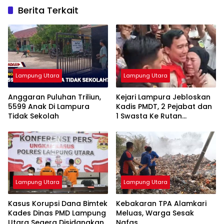
Berita Terkait
Lampung Utara
Lampung Utara
Anggaran Puluhan Triliun,
Kejari Lampura Jebloskan
5599 Anak Di Lampura
Kadis PMDT, 2 Pejabat dan
Tidak Sekolah
1 Swasta Ke Rutan
Kotabumi
Lampung Utara
Lampung Utara
Kasus Korupsi Dana Bimtek
Kebakaran TPA Alamkari
Kades Dinas PMD Lampung
Meluas, Warga Sesak
Utara Segera Disidangkan
Nafas