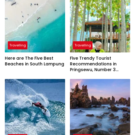
Travelling
Travelling
Here are The Five Best
Five Trendy Tourist
Beaches in South Lampung
Recommendations in
Pringsewu, Number 3
Inaugurated by the
President