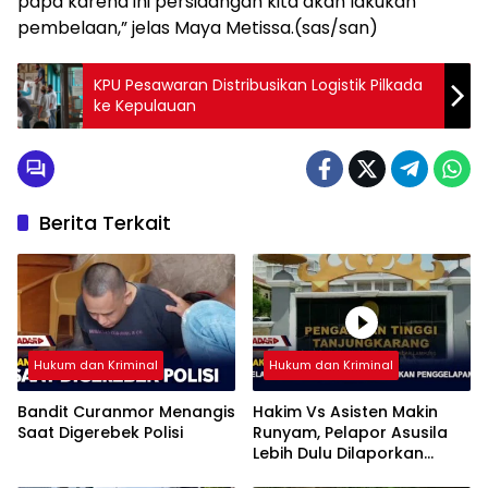
papa karena ini persidangan kita akan lakukan
pembelaan,” jelas Maya Metissa.(sas/san)
KPU Pesawaran Distribusikan Logistik Pilkada
ke Kepulauan
Berita Terkait
Hukum dan Kriminal
Hukum dan Kriminal
Bandit Curanmor Menangis
Hakim Vs Asisten Makin
Saat Digerebek Polisi
Runyam, Pelapor Asusila
Lebih Dulu Dilaporkan
Penggelapan