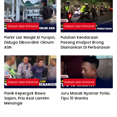
Hukum dan Kriminal
Hukum dan Kriminal
Parkir Liar Masjid Al Furqon,
Puluhan Kendaraan
Diduga Dikoordinir Oknum
Pasang Knalpot Brong
ASN
Diamankan Di Perbatasan
Hukum dan Kriminal
Hukum dan Kriminal
Panik Kepergok Bawa
Juru Masak Nyamar Polisi,
Sajam, Pria Asal Lamtim
Tipu 10 Wanita
Menangis