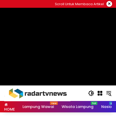
Skip
×
Scroll Untuk Membaca Artikel
to
content
Lampung Wawai
Wisata Lampung
Nasiona
HOME