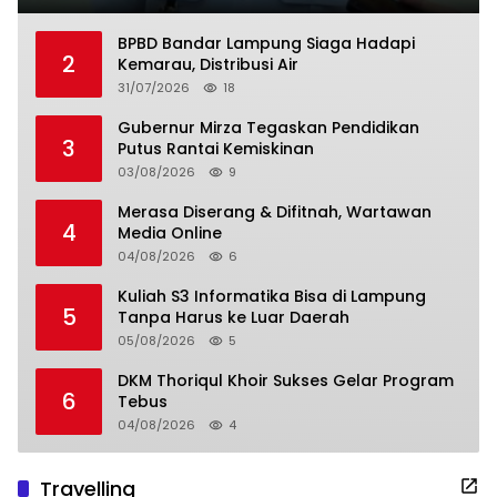
BPBD Bandar Lampung Siaga Hadapi
2
Kemarau, Distribusi Air
31/07/2026
18
Gubernur Mirza Tegaskan Pendidikan
3
Putus Rantai Kemiskinan
03/08/2026
9
Merasa Diserang & Difitnah, Wartawan
4
Media Online
04/08/2026
6
Kuliah S3 Informatika Bisa di Lampung
5
Tanpa Harus ke Luar Daerah
05/08/2026
5
DKM Thoriqul Khoir Sukses Gelar Program
6
Tebus
04/08/2026
4
Travelling