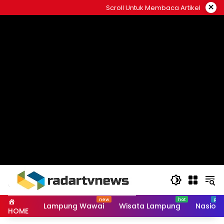
Skip
×
Scroll Untuk Membaca Artikel
to
content
Lampung Wawai
Wisata Lampung
Nasiona
HOME