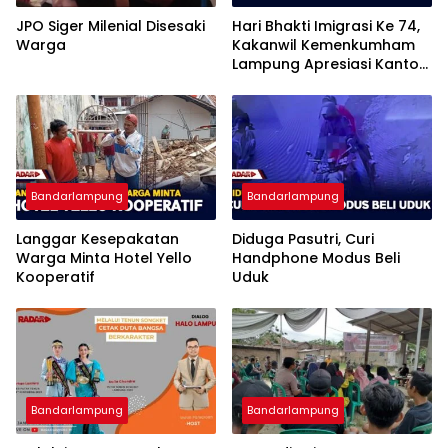
JPO Siger Milenial Disesaki
Hari Bhakti Imigrasi Ke 74,
Warga
Kakanwil Kemenkumham
Lampung Apresiasi Kantor
Imigrasi Bandar Lampung
Bandarlampung
Bandarlampung
Langgar Kesepakatan
Diduga Pasutri, Curi
Warga Minta Hotel Yello
Handphone Modus Beli
Kooperatif
Uduk
Bandarlampung
Bandarlampung