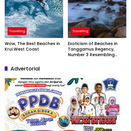
Travelling
Travelling
Wow, The Best Beaches in
Exoticism of Beaches in
Krui West Coast
Tanggamus Regency,
Number 3 Resembling
Nature Paintings
Advertorial