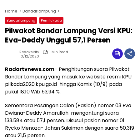
Home
Bandarlampung
Bandarlampung
Pemilukada
Pilwakot Bandar Lampung Versi KPU:
Eva-Deddy Unggul 57,1 Persen
Redaksirltv
1 Min Read
10/12/2020
Radartvnews.com
– Penghitungan suara Pilwakot
Bandar Lampung yang masuk ke website resmi KPU
pilkada2020.kpu.go.id hingga Kamis (10/9) pada
pukul 18:10 Wib 53,94 %.
Sementara Pasangan Calon (Paslon) nomor 03 Eva
Dwiana-Deddy Amarullah mengantungi suara
133.584 atau 57,1 persen. Disusul paslon nomor 01
Rycko Menoza- Johan Sulaiman dengan suara 50.319
atau 21,5 persen.