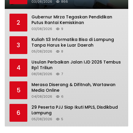
03/08/2026
866
Gubernur Mirza Tegaskan Pendidikan
2
Putus Rantai Kemiskinan
03/08/2026
9
Kuliah S3 Informatika Bisa di Lampung
3
Tanpa Harus ke Luar Daerah
05/08/2026
8
Usulan Perbaikan Jalan IJD 2026 Tembus
4
Rp1 Triliun
08/08/2026
7
Merasa Diserang & Difitnah, Wartawan
5
Media Online
04/08/2026
6
29 Peserta PJJ Siap Ikuti MPLS, Disdikbud
6
Lampung
05/08/2026
5