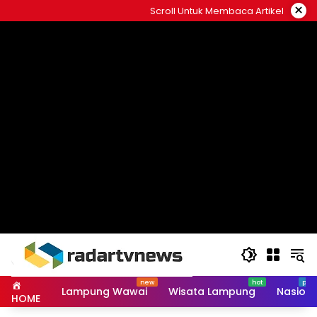
Skip
×
Scroll Untuk Membaca Artikel
to
content
Lampung Wawai
Wisata Lampung
Nasiona
HOME