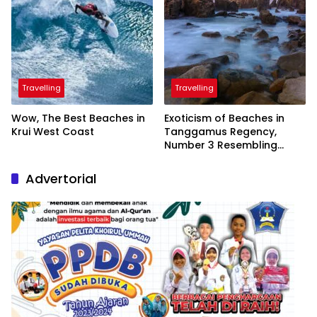
Travelling
Travelling
Wow, The Best Beaches in
Exoticism of Beaches in
Krui West Coast
Tanggamus Regency,
Number 3 Resembling
Nature Paintings
Advertorial