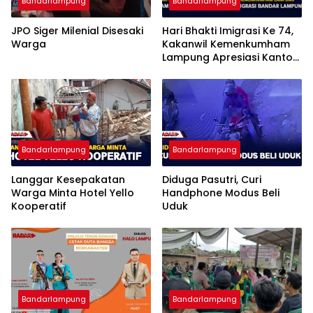
Bandarlampung
Bandarlampung
JPO Siger Milenial Disesaki
Hari Bhakti Imigrasi Ke 74,
Warga
Kakanwil Kemenkumham
Lampung Apresiasi Kantor
Imigrasi Bandar Lampung
Bandarlampung
Bandarlampung
Langgar Kesepakatan
Diduga Pasutri, Curi
Warga Minta Hotel Yello
Handphone Modus Beli
Kooperatif
Uduk
Bandarlampung
Bandarlampung