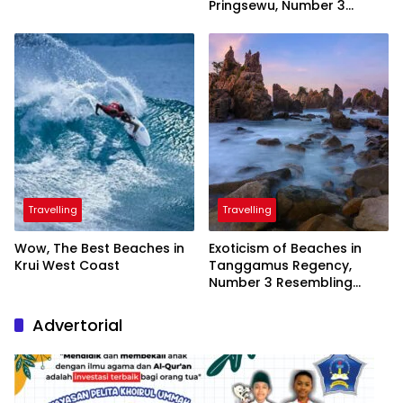
Pringsewu, Number 3
Inaugurated by the
President
Travelling
Travelling
Wow, The Best Beaches in
Exoticism of Beaches in
Krui West Coast
Tanggamus Regency,
Number 3 Resembling
Nature Paintings
Advertorial