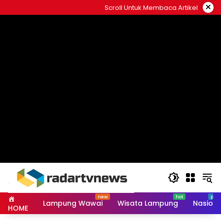
Skip
×
Scroll Untuk Membaca Artikel
to
content
Lampung Wawai
Wisata Lampung
Nasiona
HOME