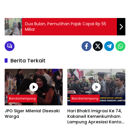
Dua Bulan, Pemutihan Pajak Capai Rp 55
Miliar
Berita Terkait
Bandarlampung
Bandarlampung
JPO Siger Milenial Disesaki
Hari Bhakti Imigrasi Ke 74,
Warga
Kakanwil Kemenkumham
Lampung Apresiasi Kantor
Imigrasi Bandar Lampung