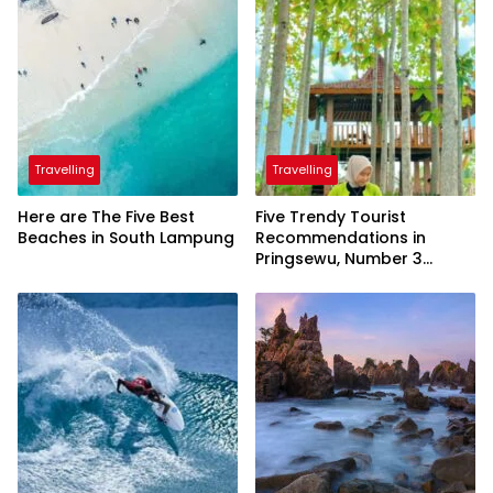
Travelling
Travelling
Here are The Five Best
Five Trendy Tourist
Beaches in South Lampung
Recommendations in
Pringsewu, Number 3
Inaugurated by the
President