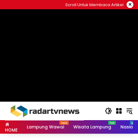
Skip
×
Scroll Untuk Membaca Artikel
to
content
Lampung Wawai
Wisata Lampung
Nasiona
HOME