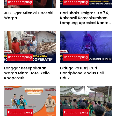
Bandarlampung
Bandarlampung
JPO Siger Milenial Disesaki
Hari Bhakti Imigrasi Ke 74,
Warga
Kakanwil Kemenkumham
Lampung Apresiasi Kantor
Imigrasi Bandar Lampung
Bandarlampung
Bandarlampung
Langgar Kesepakatan
Diduga Pasutri, Curi
Warga Minta Hotel Yello
Handphone Modus Beli
Kooperatif
Uduk
Bandarlampung
Bandarlampung