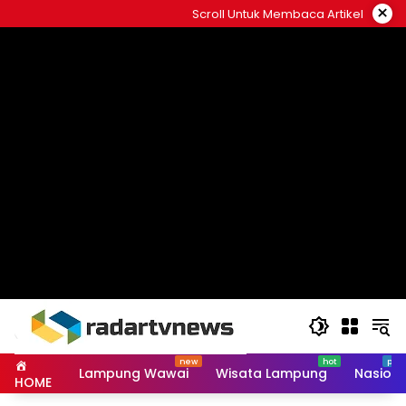
Skip
×
Scroll Untuk Membaca Artikel
to
content
Lampung Wawai
Wisata Lampung
Nasiona
HOME