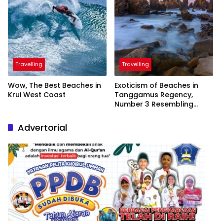
Travelling
Travelling
Wow, The Best Beaches in
Exoticism of Beaches in
Krui West Coast
Tanggamus Regency,
Number 3 Resembling
Nature Paintings
Advertorial