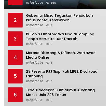
03/08/2026
865
Gubernur Mirza Tegaskan Pendidikan
2
Putus Rantai Kemiskinan
03/08/2026
9
Kuliah S3 Informatika Bisa di Lampung
3
Tanpa Harus ke Luar Daerah
05/08/2026
8
Merasa Diserang & Difitnah, Wartawan
4
Media Online
04/08/2026
6
29 Peserta PJJ Siap Ikuti MPLS, Disdikbud
5
Lampung
05/08/2026
5
Tradisi Sedekah Bumi Sumur Kumbang
6
Masuk Usia 206 Tahun
05/08/2026
5