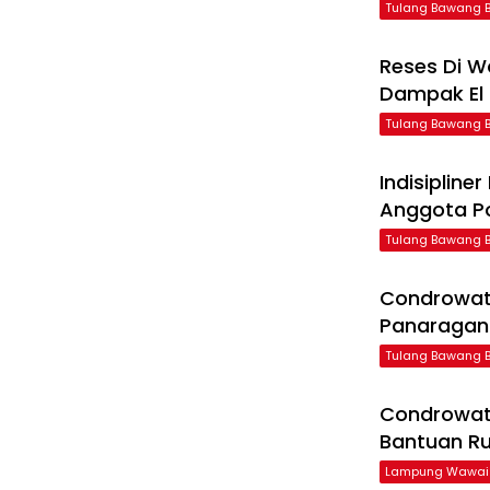
Tulang Bawang B
Reses Di W
Dampak El 
Tulang Bawang B
Indisiplin
Anggota Po
Tulang Bawang B
Condrowati
Panaragan
Tulang Bawang B
Condrowati
Bantuan R
Lampung Wawai