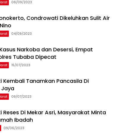
arat
06/09/2023
onokerto, Condrowati Dikeluhkan Sulit Air
Nino
arat
04/09/2023
er Kasus Narkoba dan Desersi, Empat
lres Tubaba Dipecat
arat
15/07/2023
 Kembali Tanamkan Pancasila Di
 Jaya
arat
09/07/2023
 Reses Di Mekar Asri, Masyarakat Minta
umah Ibadah
09/06/2023