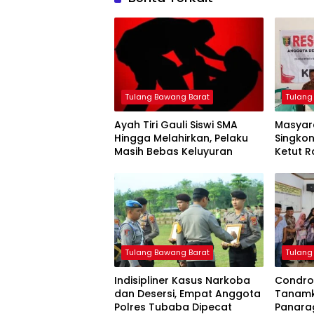
Tulang Bawang Barat
Tulang
Ayah Tiri Gauli Siswi SMA
Masyar
Hingga Melahirkan, Pelaku
Singko
Masih Bebas Keluyuran
Ketut 
Tulang Bawang Barat
Tulang
Indisipliner Kasus Narkoba
Condro
dan Desersi, Empat Anggota
Tanamk
Polres Tubaba Dipecat
Panara