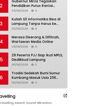
Gubernur Mirza Tegaskan
2
Pendidikan Putus Rantai
Kemiskinan
03/08/2026
9
Kuliah S3 Informatika Bisa di
3
Lampung Tanpa Harus ke
Luar Daerah
05/08/2026
8
Merasa Diserang & Difitnah,
4
Wartawan Media Online
04/08/2026
6
29 Peserta PJJ Siap Ikuti MPLS,
5
Disdikbud Lampung
05/08/2026
5
Tradisi Sedekah Bumi Sumur
6
Kumbang Masuk Usia 206
Tahun
05/08/2026
5
avelling
Travelling, beach, tourist attraction,