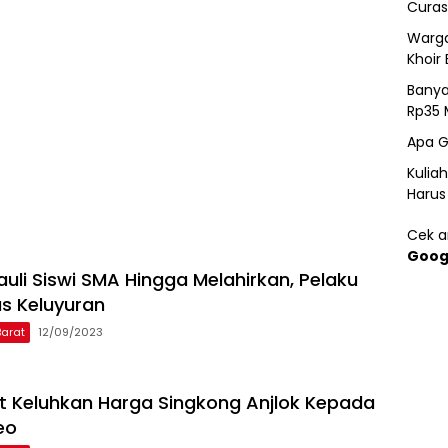
Curas
Warga
Khoir 
Banya
Rp35 
Apa G
Kulia
Harus
Cek ar
Goog
auli Siswi SMA Hingga Melahirkan, Pelaku
s Keluyuran
arat
12/09/2023
 Keluhkan Harga Singkong Anjlok Kepada
eo