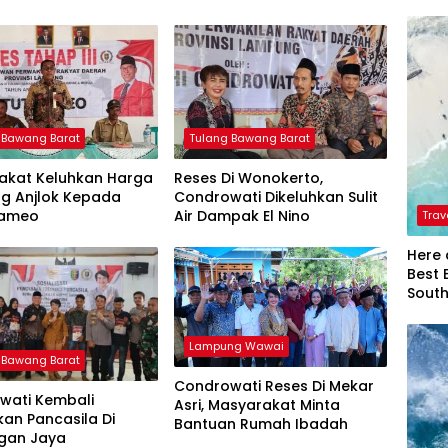
 Bawang Barat
Tulang Bawang Barat
akat Keluhkan Harga
Reses Di Wonokerto,
ng Anjlok Kepada
Condrowati Dikeluhkan Sulit
Rameo
Air Dampak El Nino
Trav
Here 
Best 
Sout
Lampung Wawai
 Bawang Barat
Condrowati Reses Di Mekar
wati Kembali
Asri, Masyarakat Minta
an Pancasila Di
Bantuan Rumah Ibadah
gan Jaya