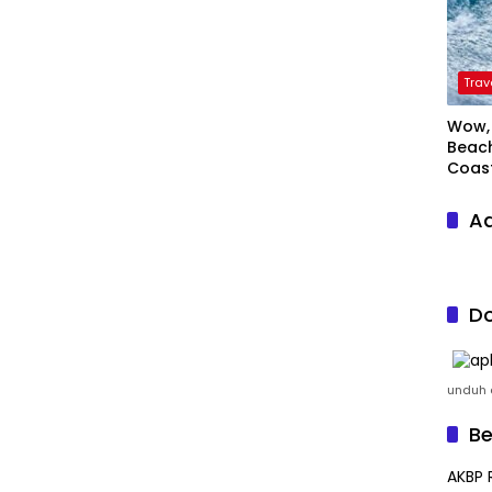
Trav
Wow, 
Beach
Coas
Ad
Do
unduh a
Be
AKBP 