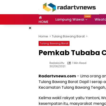
Skip
to
content
Lampung Wawai
Wisat
HOME
×
Home
Tulang Bawang Barat
Tulang Bawang Barat
Pemkab Tubaba C
Redaksirltv
1 Min Read
30/06/2021
Radartvnews.com
– Lima orang a
Tulang Bawang Barat Dapil I serap a
Kecamatan Tulang Bawang Tengah, 
Kelima wakil rakyat yaitu Yantoni, 
kesempatan itu, masyarakat menga