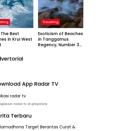
elling
Travelling
The Best
Exoticism of Beaches
es in Krui West
in Tanggamus
t
Regency, Number 3
Resembling Nature
Paintings
vertorial
wnload App Radar TV
plikasi radar tv di playstore
rita Terbaru
Ramadhona Target Berantas Curat &