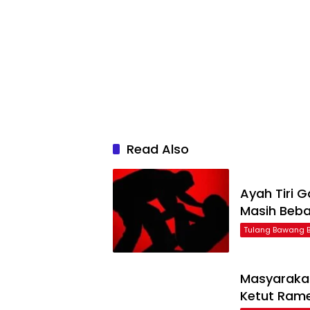
Read Also
Ayah Tiri G
Masih Beba
Tulang Bawang B
Masyarakat
Ketut Ram