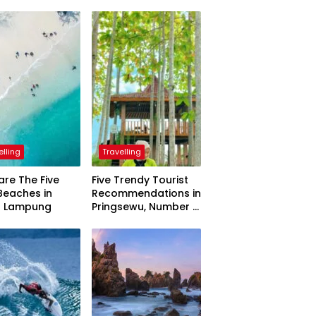
elling
Travelling
are The Five
Five Trendy Tourist
Beaches in
Recommendations in
h Lampung
Pringsewu, Number 3
Inaugurated by the
President