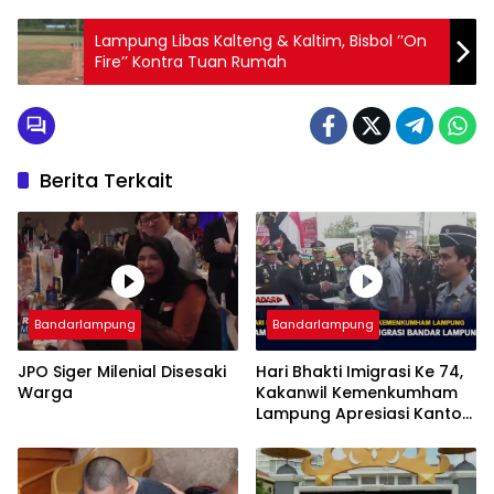
Lampung Libas Kalteng & Kaltim, Bisbol ’’On
Fire’’ Kontra Tuan Rumah
Berita Terkait
Bandarlampung
Bandarlampung
JPO Siger Milenial Disesaki
Hari Bhakti Imigrasi Ke 74,
Warga
Kakanwil Kemenkumham
Lampung Apresiasi Kantor
Imigrasi Bandar Lampung