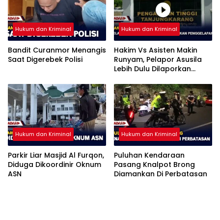
Hukum dan Kriminal
Hukum dan Kriminal
Bandit Curanmor Menangis
Hakim Vs Asisten Makin
Saat Digerebek Polisi
Runyam, Pelapor Asusila
Lebih Dulu Dilaporkan
Penggelapan
Hukum dan Kriminal
Hukum dan Kriminal
Parkir Liar Masjid Al Furqon,
Puluhan Kendaraan
Diduga Dikoordinir Oknum
Pasang Knalpot Brong
ASN
Diamankan Di Perbatasan