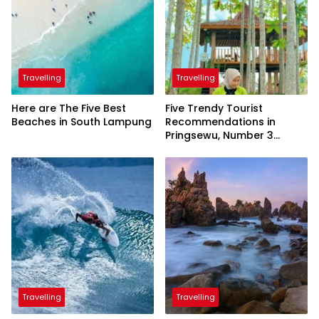
Travelling
Travelling
Here are The Five Best
Five Trendy Tourist
Beaches in South Lampung
Recommendations in
Pringsewu, Number 3
Inaugurated by the
President
Travelling
Travelling