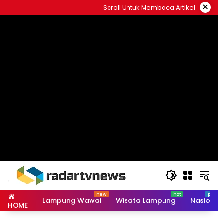
Skip
×
Scroll Untuk Membaca Artikel
to
content
Lampung Wawai
Wisata Lampung
Nasiona
HOME