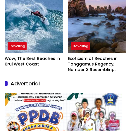
Travelling
Travelling
Wow, The Best Beaches in
Exoticism of Beaches in
Krui West Coast
Tanggamus Regency,
Number 3 Resembling
Nature Paintings
Advertorial