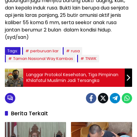
gabungan juga menyita barang bukti daging, kulit,
dan kepala induk rusa. Bukti lain berupa dua senjata
api jenis laras panjang, 25 butir amunisi aktif jenis
kaliber 55 koma 6 mm, serta seekor anak rusa
jantan berumur 2 bulan dalam kondisi hidup.
(syd/san)
Tags:
perburuan liar
rusa
Taman Nasional Way Kambas
TNWK
Langgar Protokol Kesehatan, Tiga Pimpinan
Khilafatul Muslimin Jadi Tersangka
Berita Terkait