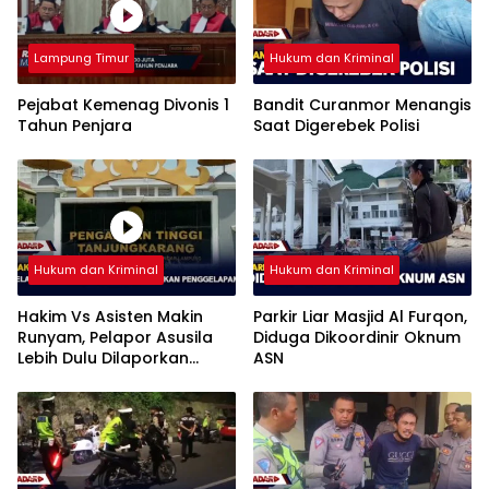
Lampung Timur
Hukum dan Kriminal
Pejabat Kemenag Divonis 1
Bandit Curanmor Menangis
Tahun Penjara
Saat Digerebek Polisi
Hukum dan Kriminal
Hukum dan Kriminal
Hakim Vs Asisten Makin
Parkir Liar Masjid Al Furqon,
Runyam, Pelapor Asusila
Diduga Dikoordinir Oknum
Lebih Dulu Dilaporkan
ASN
Penggelapan