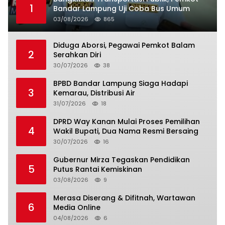
1
Bandar Lampung Uji Coba Bus Umum
03/08/2026
865
Diduga Aborsi, Pegawai Pemkot Balam
2
Serahkan Diri
30/07/2026
38
BPBD Bandar Lampung Siaga Hadapi
3
Kemarau, Distribusi Air
31/07/2026
18
DPRD Way Kanan Mulai Proses Pemilihan
4
Wakil Bupati, Dua Nama Resmi Bersaing
30/07/2026
16
Gubernur Mirza Tegaskan Pendidikan
5
Putus Rantai Kemiskinan
03/08/2026
9
Merasa Diserang & Difitnah, Wartawan
6
Media Online
04/08/2026
6