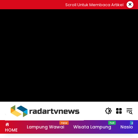
Skip
×
Scroll Untuk Membaca Artikel
to
content
Lampung Wawai
Wisata Lampung
Nasiona
HOME