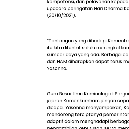
kompetensi, dan pelayanan kepada 
upacara peringatan Hari Dharma Kar
(30/10/2021).
“Tantangan yang dihadapi Kemente
itu kita dituntut selalu meningkatk
sumber daya yang ada. Berbagai ca
dan HAM diharapkan dapat terus mem
Yasonna.
Guru Besar Ilmu Kriminologi di Pergur
jajaran Kemenkumham jangan cepat 
dicapai. Yasonna menyampaikan, K
mendorong terciptanya pemerintaha
adaptif dalam menghadapi berbagai 
pengambilan keputusan, serta mem