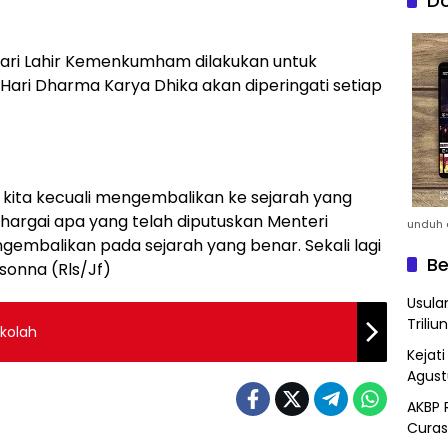
Do
ri Lahir Kemenkumham dilakukan untuk
, Hari Dharma Karya Dhika akan diperingati setiap
 kita kecuali mengembalikan ke sejarah yang
ghargai apa yang telah diputuskan Menteri
unduh a
embalikan pada sejarah yang benar. Sekali lagi
Be
asonna (Rls/Jf)
Usula
Triliun
kolah
Kejat
Agust
AKBP 
Curas