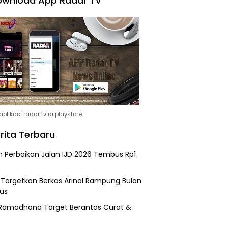
wnload App Radar TV
plikasi radar tv di playstore
rita Terbaru
n Perbaikan Jalan IJD 2026 Tembus Rp1
i Targetkan Berkas Arinal Rampung Bulan
us
Ramadhona Target Berantas Curat &