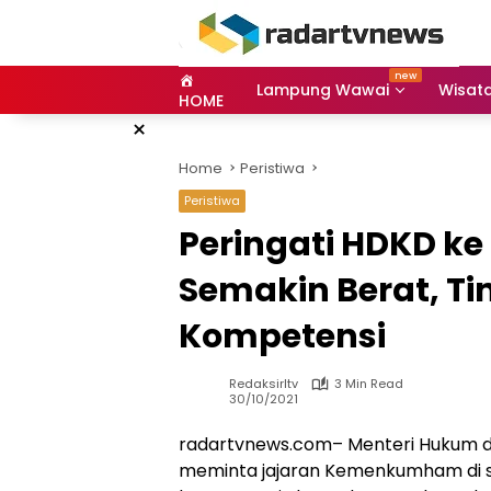
Skip
to
content
Lampung Wawai
Wisat
HOME
×
Home
Peristiwa
Peristiwa
Peringati HDKD ke
Semakin Berat, T
Kompetensi
Redaksirltv
3 Min Read
30/10/2021
radartvnews.com– Menteri Hukum da
meminta jajaran Kemenkumham di se