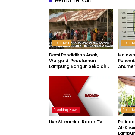
Berita Terkait
Peristiwa
Peristi
Demi Pendidikan Anak,
Melawa
Warga di Pedalaman
Penemb
Lampung Bangun Sekolah
Anumer
dengan Dana Swadaya
‘Pindah
Breaking News
Peristi
Live Streaming Radar TV
Peringa
Al-Khai
Lampun