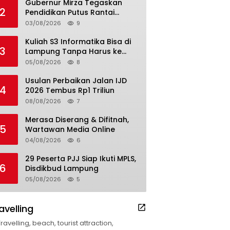
Gubernur Mirza Tegaskan
2
Pendidikan Putus Rantai
Kemiskinan
03/08/2026
9
Kuliah S3 Informatika Bisa di
3
Lampung Tanpa Harus ke
Luar Daerah
05/08/2026
8
Usulan Perbaikan Jalan IJD
4
2026 Tembus Rp1 Triliun
08/08/2026
7
Merasa Diserang & Difitnah,
5
Wartawan Media Online
04/08/2026
6
29 Peserta PJJ Siap Ikuti MPLS,
6
Disdikbud Lampung
05/08/2026
5
avelling
Travelling, beach, tourist attraction,