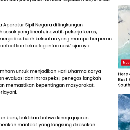
Aparatur Sipil Negara di lingkungan
osok yang lincah, inovatif, pekerja keras,
i menjadi sebuah kekuatan yang mampu berperan
nfaatkan teknologi informasi,” ujarnya.
Trav
umham untuk menjadikan Hari Dharma Karya
Here 
evaluasi dan introspeksi, penegas langkah
Best 
 dan memastikan kepentingan masyarakat,
Sout
layani.
n baru, buktikan bahwa kinerja jajaran
rikan manfaat yang langsung dirasakan