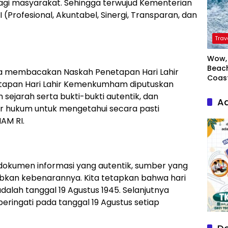
i masyarakat. Sehingga terwujud Kementerian
Profesional, Akuntabel, Sinergi, Transparan, dan
Trav
Wow, 
Beach
ga membacakan Naskah Penetapan Hari Lahir
Coas
tapan Hari Lahir Kemenkumham diputuskan
n sejarah serta bukti-bukti autentik, dan
Ad
 hukum untuk mengetahui secara pasti
AM RI.
 dokumen informasi yang autentik, sumber yang
abkan kebenarannya. Kita tetapkan bahwa hari
alah tanggal 19 Agustus 1945. Selanjutnya
peringati pada tanggal 19 Agustus setiap