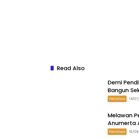
Read Also
Demi Pend
Bangun Se
Peristiwa
14/0
Melawan Pe
Anumerta A
Peristiwa
15/0