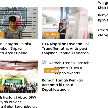
Warga
Khoir 
Banya
Rp35 
Cek ar
wa
Peristiwa
Goog
n Petugas, Pelaku
HKA Siagakan Layanan Tol
akan Bripka
Trans Sumatra, Antisipasi
ta Arya Supena
Lonjakan Pemudik Lebaran
 Alam’ di Teluk Hantu
2026
Peristiwa
Ramah Tamah Pemkab
Bersama 10 Unsur
wa
Kepahlawanan
ti Harlah 1 Abad DPW
riyah Provinsi
g Gelar Serangkaian