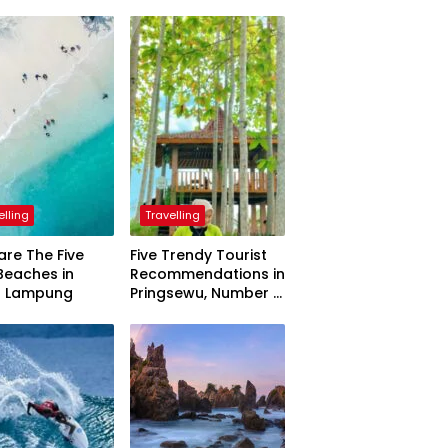
elling
Travelling
are The Five
Five Trendy Tourist
Beaches in
Recommendations in
h Lampung
Pringsewu, Number 3
Inaugurated by the
President