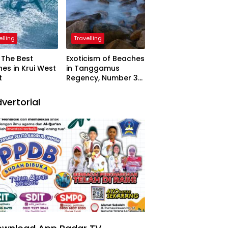
elling
Travelling
The Best
Exoticism of Beaches
es in Krui West
in Tanggamus
t
Regency, Number 3
Resembling Nature
Paintings
vertorial