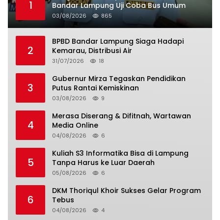
1
Bandar Lampung Uji Coba Bus Umum
03/08/2026
865
BPBD Bandar Lampung Siaga Hadapi
2
Kemarau, Distribusi Air
31/07/2026
18
Gubernur Mirza Tegaskan Pendidikan
3
Putus Rantai Kemiskinan
03/08/2026
9
Merasa Diserang & Difitnah, Wartawan
4
Media Online
04/08/2026
6
Kuliah S3 Informatika Bisa di Lampung
5
Tanpa Harus ke Luar Daerah
05/08/2026
6
DKM Thoriqul Khoir Sukses Gelar Program
6
Tebus
04/08/2026
4