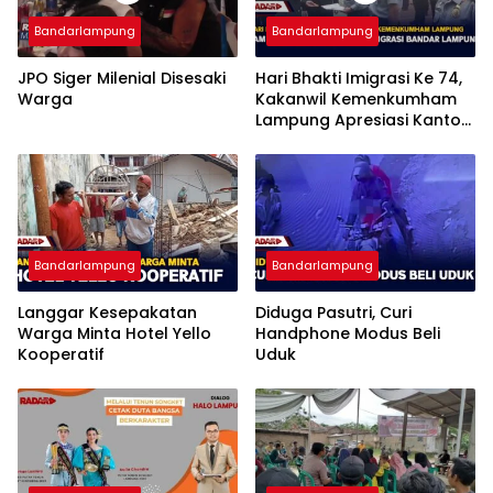
Bandarlampung
Bandarlampung
JPO Siger Milenial Disesaki
Hari Bhakti Imigrasi Ke 74,
Warga
Kakanwil Kemenkumham
Lampung Apresiasi Kantor
Imigrasi Bandar Lampung
Bandarlampung
Bandarlampung
Langgar Kesepakatan
Diduga Pasutri, Curi
Warga Minta Hotel Yello
Handphone Modus Beli
Kooperatif
Uduk