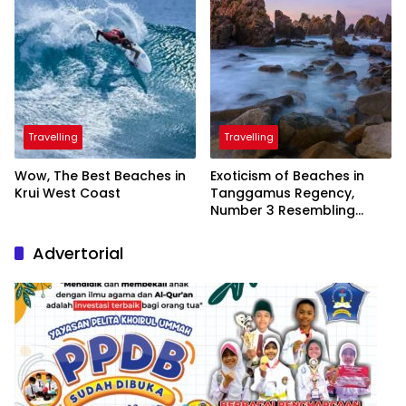
Travelling
Travelling
Wow, The Best Beaches in
Exoticism of Beaches in
Krui West Coast
Tanggamus Regency,
Number 3 Resembling
Nature Paintings
Advertorial