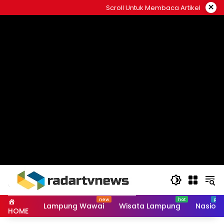
Skip
×
Scroll Untuk Membaca Artikel
to
content
Lampung Wawai
Wisata Lampung
Nasiona
HOME